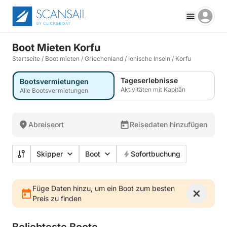
Boot Mieten Korfu
Startseite
/
Boot mieten
/
Griechenland
/
Ionische Inseln
/
Korfu
Tageserlebnisse
Bootsvermietungen
Aktivitäten mit Kapitän
Alle Bootsvermietungen
Abreiseort
Reisedaten hinzufügen
Skipper
Boot
Sofortbuchung
Füge Daten hinzu, um ein Boot zum besten
Preis zu finden