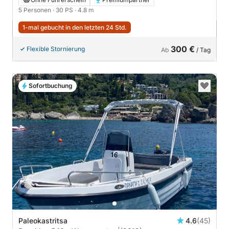
5 Personen
· 30 PS
· 4.8 m
1-mal gebucht in den letzten 24 Std.
300 €
Flexible Stornierung
Ab
/ Tag
Sofortbuchung
Paleokastritsa
4.6
(45)