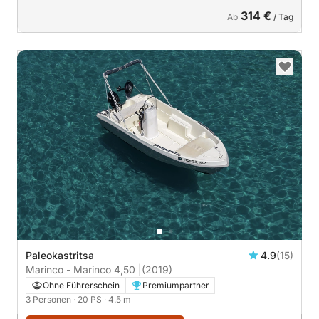
314 €
Ab
/ Tag
Paleokastritsa
4.9
(15)
Marinco - Marinco 4,50 |
(2019)
Ohne Führerschein
Premiumpartner
3 Personen
· 20 PS
· 4.5 m