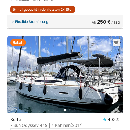
5-mal gebucht in den letzten 24 Std.
250 €
Flexible Stornierung
Ab
/ Tag
Rabatt
Korfu
4.8
(2)
- Sun Odyssey 449 | 4 Kabinen
(2017)