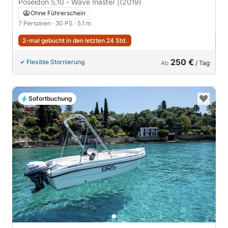
Poseidon 5,10 - Wave master |
(2019)
Ohne Führerschein
7 Personen
· 30 PS
· 5.1 m
2-mal gebucht in den letzten 24 Std.
250 €
Flexible Stornierung
Ab
/ Tag
Sofortbuchung