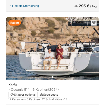
295 €
Flexible Stornierung
Ab
/ Tag
Rabatt
Korfu
- Oceanis 51.1 | 6 Kabinen
(2024)
Skipper optional
Segelboote
12 Personen
· 6 Kabinen
· 12 Schlafplätze
· 15 m