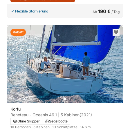
190 €
Flexible Stornierung
Ab
/ Tag
Rabatt
Korfu
Beneteau - Oceanis 46.1 | 5 Kabinen
(2021)
Ohne Skipper
Segelboote
10 Personen
· 5 Kabinen
· 10 Schlafplätze
· 14.6 m