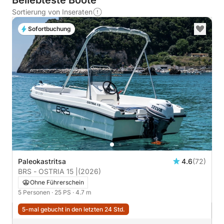
Beliebteste Boote
Sortierung von Inseraten
Sofortbuchung
Paleokastritsa
4.6
(72)
BRS - OSTRIA 15 |
(2026)
Ohne Führerschein
5 Personen
· 25 PS
· 4.7 m
5-mal gebucht in den letzten 24 Std.