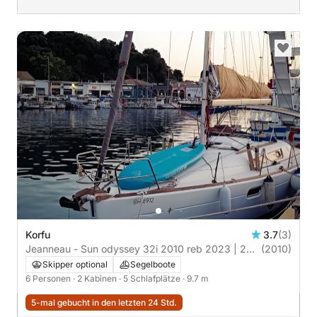
Korfu
3.7
(3)
Jeanneau - Sun odyssey 32i 2010 reb 2023 | 2
(2010)
Kabinen
Skipper optional
Segelboote
6 Personen
· 2 Kabinen
· 5 Schlafplätze
· 9.7 m
5-mal gebucht in den letzten 24 Std.