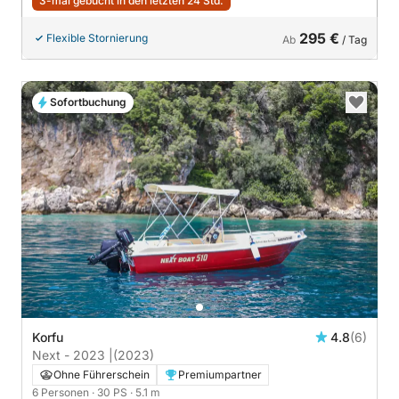
3-mal gebucht in den letzten 24 Std.
295 €
Flexible Stornierung
Ab
/ Tag
Sofortbuchung
Korfu
4.8
(6)
Next - 2023 |
(2023)
Ohne Führerschein
Premiumpartner
6 Personen
· 30 PS
· 5.1 m