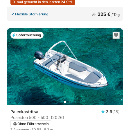
3-mal gebucht in den letzten 24 Std.
225 €
Flexible Stornierung
Ab
/ Tag
Sofortbuchung
Paleokastritsa
3.9
(18)
Poseidon 500 - 500 |
(2026)
Ohne Führerschein
7 Personen
· 30 PS
· 5.2 m