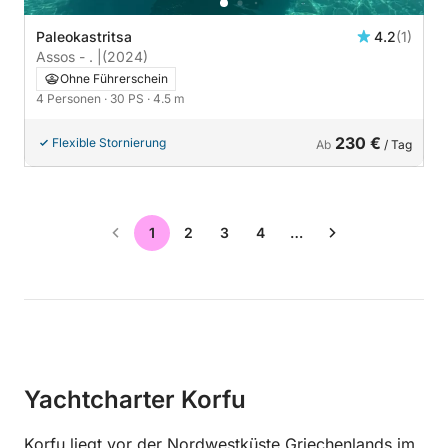
Paleokastritsa
4.2
(1)
Assos - . |
(2024)
Ohne Führerschein
4 Personen
· 30 PS
· 4.5 m
230 €
Flexible Stornierung
Ab
/ Tag
1
2
3
4
…
Yachtcharter Korfu
Korfu liegt vor der Nordwestküste Griechenlands im