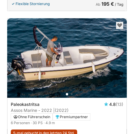
195 €
Flexible Stornierung
Ab
/ Tag
Paleokastritsa
4.8
(13)
Assos Marine - 2022 |
(2022)
Ohne Führerschein
Premiumpartner
6 Personen
· 30 PS
· 4.9 m
5-mal gebucht in den letzten 24 Std.