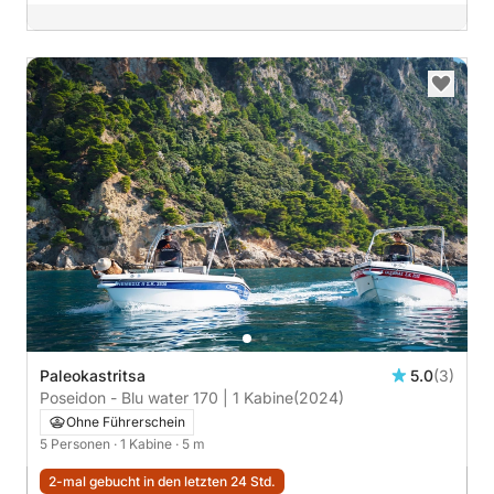
Paleokastritsa
5.0
(3)
Poseidon - Blu water 170 | 1 Kabine
(2024)
Ohne Führerschein
5 Personen
· 1 Kabine
· 5 m
2-mal gebucht in den letzten 24 Std.