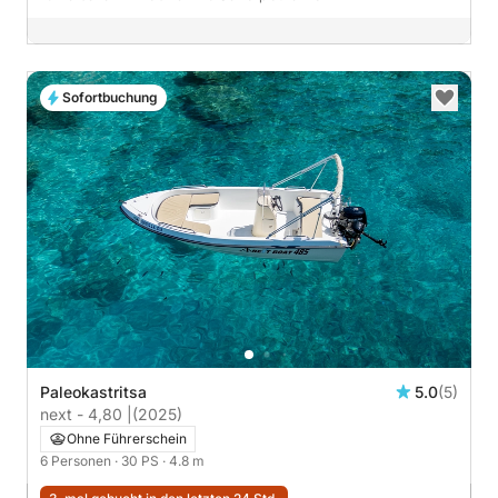
Sofortbuchung
Paleokastritsa
5.0
(5)
next - 4,80 |
(2025)
Ohne Führerschein
6 Personen
· 30 PS
· 4.8 m