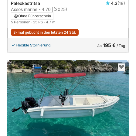
Paleokastritsa
4.3
(18)
Assos marine - 4.70 |
(2025)
Ohne Führerschein
5 Personen
· 25 PS
· 4.7 m
3-mal gebucht in den letzten 24 Std.
195 €
Flexible Stornierung
Ab
/ Tag