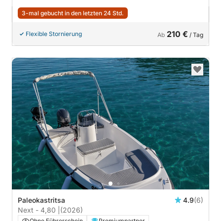
3-mal gebucht in den letzten 24 Std.
210 €
Flexible Stornierung
Ab
/ Tag
Paleokastritsa
4.9
(6)
Next - 4,80 |
(2026)
Ohne Führerschein
Premiumpartner