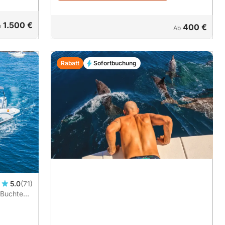
1.500 €
b
400 €
Ab
Rabatt
Sofortbuchung
5.0
(71)
 Buchten
LUSIVE |