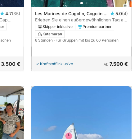
4.7
(35)
Les Marines de Cogolin, Cogolin,
5.0
(4)
 Cap
Frankreich
Erleben Sie einen außergewöhnlichen Tag auf
g an Bord
dem Weg zum Cap Taillat!
ner
Skipper inklusive
Premiumpartner
Katamaran
rsonen
8 Stunden
· Für Gruppen mit bis zu 60 Personen
3.500 €
7.500 €
Kraftstoff inklusive
Ab