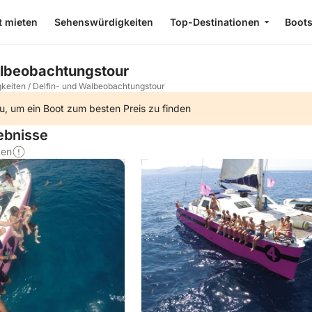
t mieten
Sehenswürdigkeiten
Top-Destinationen
Boot
albeobachtungstour
keiten
/
Delfin- und Walbeobachtungstour
u, um ein Boot zum besten Preis zu finden
lebnisse
ten