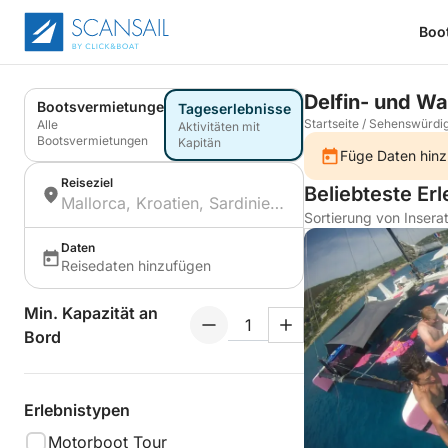
Boo
Delfin- und W
Bootsvermietungen
Tageserlebnisse
Startseite
/
Sehenswürdig
Alle
Aktivitäten mit
Bootsvermietungen
Kapitän
Füge Daten hinz
Reiseziel
Beliebteste Er
Sortierung von Insera
Daten
Reisedaten hinzufügen
Min. Kapazität an
Bord
Erlebnistypen
Motorboot Tour