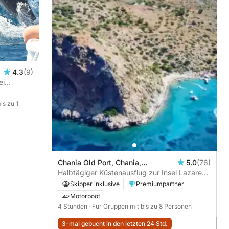
4.3
(9)
ei
is zu 1
Chania Old Port, Chania,
5.0
(76)
Griechenland
Halbtägiger Küstenausflug zur Insel Lazareta
– Entspannen, Schwimmen und Entdecken
Skipper inklusive
Premiumpartner
Motorboot
4 Stunden
· Für Gruppen mit bis zu 8 Personen
3-mal gebucht in den letzten 24 Std.