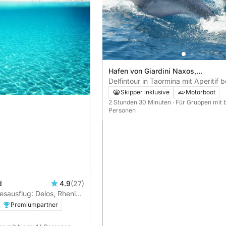
Hafen von Giardini Naxos,
Messina, Italien
Delfintour in Taormina mit Aperitif b
Sonnenuntergang
Skipper inklusive
Motorboot
2 Stunden 30 Minuten
· Für Gruppen mit b
Personen
d
4.9
(27)
sausflug: Delos, Rhenia
Premiumpartner