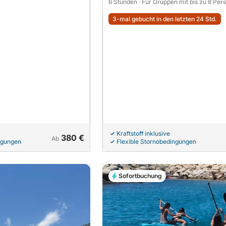
6 Stunden
· Für Gruppen mit bis zu 8 Per
3-mal gebucht in den letzten 24 Std.
Kraftstoff inklusive
380 €
Ab
ngungen
Flexible Stornobedingungen
Sofortbuchung