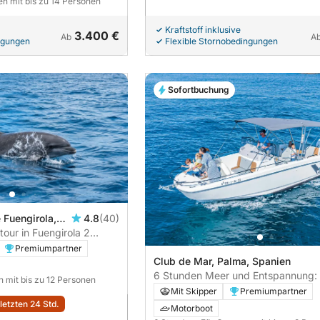
en mit bis zu 14 Personen
Kraftstoff inklusive
3.400 €
Ab
A
ngungen
Flexible Stornobedingungen
Sofortbuchung
 Fuengirola,
4.8
(40)
our in Fuengirola 2
Premiumpartner
Club de Mar, Palma, Spanien
6 Stunden Meer und Entspannung:
n mit bis zu 12 Personen
und Meeresschutzgebiet | ALL INC
Mit Skipper
Premiumpartner
Flyer 8
letzten 24 Std.
Motorboot