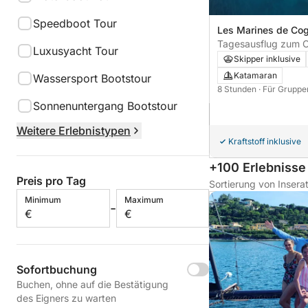
Speedboot Tour
Les Marines de Cogo
Frankreich
Tagesausflug zum 
Luxusyacht Tour
Esterel-Massiv: die 
Skipper inklusive
Katamaran
Wassersport Bootstour
8 Stunden
· Für Gruppe
Sonnenuntergang Bootstour
Weitere Erlebnistypen
Kraftstoff inklusive
+100 Erlebnisse
Preis pro Tag
Sortierung von Insera
Minimum
Maximum
-
€
€
Sofortbuchung
Buchen, ohne auf die Bestätigung
des Eigners zu warten