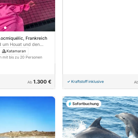
Locmiquélic, Frankreich
nd um Houat und den
se
Katamaran
n mit bis zu 20 Personen
1.300 €
Kraftstoff inklusive
Ab
A
Sofortbuchung