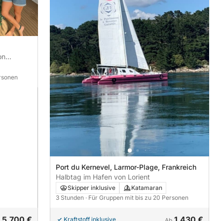
on
ersonen
Port du Kernevel, Larmor-Plage, Frankreich
Halbtag im Hafen von Lorient
Skipper inklusive
Katamaran
3 Stunden
· Für Gruppen mit bis zu 20 Personen
5.700 €
1.430 €
Kraftstoff inklusive
b
Ab