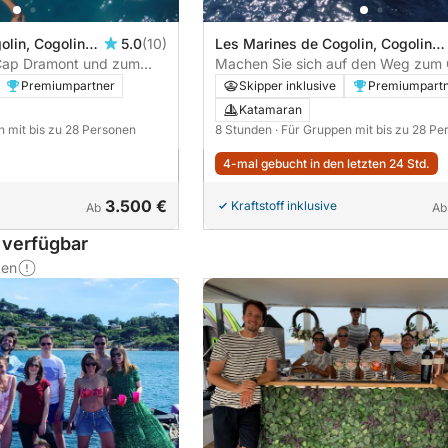
lin, Cogolin,
5.0
(10)
Les Marines de Cogolin, Cogolin,
Cap Dramont und zum
Frankreich
Machen Sie sich auf den Weg zum
Goldene Insel
Taillat und verbringen Sie einen Ta
Premiumpartner
Skipper inklusive
Premiumpart
eines Maxi-Katamarans
Katamaran
n mit bis zu 28 Personen
8 Stunden
· Für Gruppen mit bis zu 28 Pe
4-mal gebucht in den letzten 24 Std.
3.500 €
Kraftstoff inklusive
Ab
Ab
 verfügbar
ten