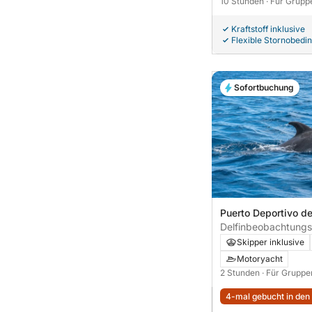
10 Stunden
· Für Grupp
Kraftstoff inklusive
Flexible Stornobedi
Sofortbuchung
Puerto Deportivo de
Fuengirola, Spanien
Delfinbeobachtungst
Stunden
Skipper inklusive
Motoryacht
2 Stunden
· Für Gruppe
4-mal gebucht in den 