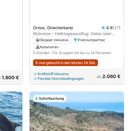
Ornos, Griechenland
4.9
(27)
Mykonos – Halbtagesausflug: Delos oder
Rhenia & Strände
Skipper inklusive
Premiumpartner
Katamaran
5 Stunden
· Für Gruppen mit bis zu 14 Personen
5-mal gebucht in den letzten 24 Std.
Kraftstoff inklusive
2.060 €
1.800 €
Ab
b
Flexible Stornobedingungen
Sofortbuchung