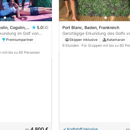
lin, Cogolin,
5.0
(4)
Port Blanc, Baden, Frankreich
kundung im Golf von
Ganztägige Erkundung des Golfs v
Morbihan/der Bucht von Quiberon
Premiumpartner
Skipper inklusive
Katamaran
9 Stunden
· Für Gruppen mit bis zu 60 P
n mit bis zu 60 Personen
4.800 €
Kraftstoff inklusive
Ab
A