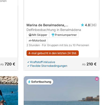
sonen
Marina de Benalmadena,
4.8
(36)
Benalmádena, Spanien
Delfinbeobachtung in Benalmádena
Mit Skipper
Premiumpartner
Motorboot
2 Stunden
· Für Gruppen mit bis zu 10 Personen
4-mal gebucht in den letzten 24 Std.
Kraftstoff inklusive
720 €
210 €
Ab
Ab
Flexible Stornobedingungen
Sofortbuchung