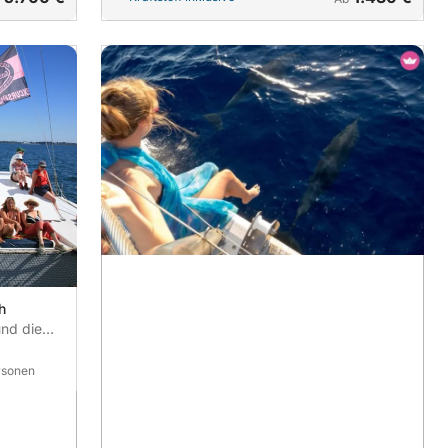
h
nd die
rsonen