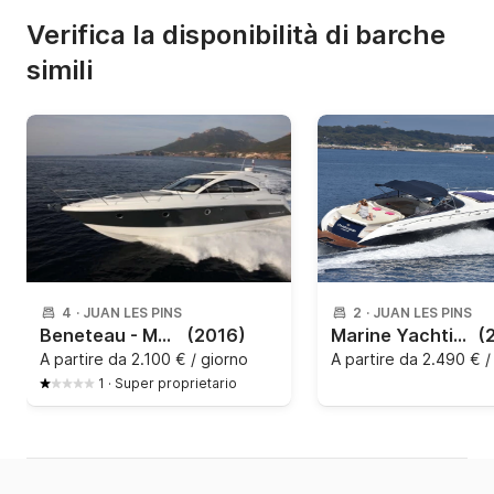
Verifica la disponibilità di barche
simili
4
·
JUAN LES PINS
2
·
JUAN LES PINS
Beneteau - Monte Carlo 42
(2016)
Marine Yachting - Mig 43
(
A partire da
2.100 € / giorno
A partire da
2.490 € /
1
·
Super proprietario