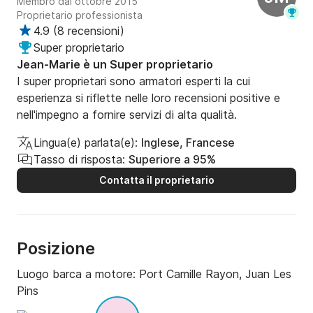
Membro dal ottobre 2015
Illuminazione a LED: Efficiente dal punto di vista 
Proprietario professionista
energetico ed elegante, crea un'atmosfera calda.

4.9
(
8 recensioni
)
Super proprietario
Tecnologia di navigazione: Display multifunzione e 
Jean-Marie è un Super proprietario
comandi elettronici avanzati per una navigazione 
I super proprietari sono armatori esperti la cui
precisa e sicura.

esperienza si riflette nelle loro recensioni positive e
nell'impegno a fornire servizi di alta qualità.
Ponte in teak: Facile da pulire e aggiunge un tocco di 
Lingua(e) parlata(e):
Inglese, Francese
eleganza.

Tasso di risposta:
Superiore a 95%
Prestazioni e motori

Contatta il proprietario
Il Nimbus T11 è alimentato da due motori Mercury 
V10, ciascuno da 400 cavalli, che garantiscono una 
navigazione veloce e stabile. Lo scafo a V profonda 
offre un'eccellente tenuta di mare, anche ad alte 
Posizione
velocità, garantendo un'esperienza di navigazione 
sicura e confortevole.

Luogo barca a motore:
Port Camille Rayon, Juan Les
Pins
Il Nimbus T11 è la scelta ideale per chi desidera 