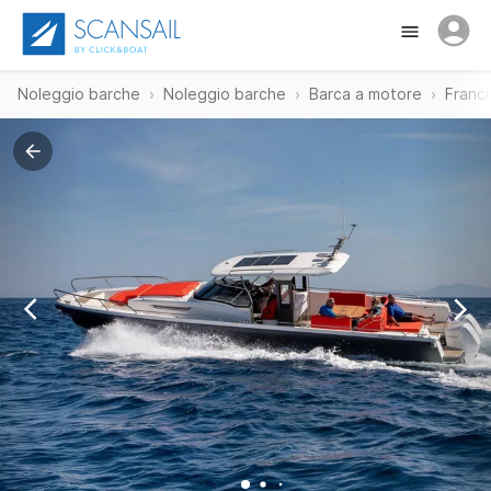
Noleggio barche
Noleggio barche
Barca a motore
Franci