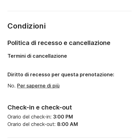
Portata massima persone:
8 persone
Numero di cabine:
4
Condizioni
Numero di cuccette:
8
Numero di bagni:
3
Politica di recesso e cancellazione
Lunghezza:
14m
Termini di cancellazione
Pescaggio:
2.1m
Potenza del motore:
54CV
Diritto di recesso per questa prenotazione:
No.
Per saperne di più
Check-in e check-out
Orario del check-in:
3:00 PM
Orario del check-out:
8:00 AM