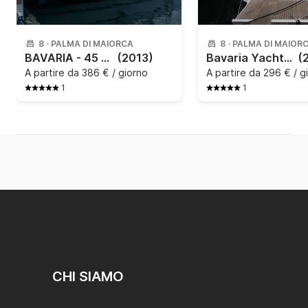
8
·
PALMA DI MAIORCA
8
·
PALMA DI MAIOR
BAVARIA - 45 Cruiser
(2013)
Bavaria Yachtbau - Bavaria Cruiser 46 - 4 cab.
(
A partire da
386 € / giorno
A partire da
296 € / g
1
1
CHI SIAMO