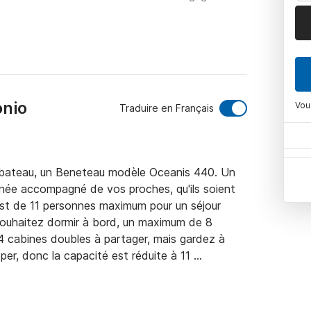
onio
Vou
Traduire en Français
 bateau, un Beneteau modèle Oceanis 440. Un 
anée accompagné de vos proches, qu'ils soient 
est de 11 personnes maximum pour un séjour 
souhaitez dormir à bord, un maximum de 8 
 cabines doubles à partager, mais gardez à 
pper, donc la capacité est réduite à 11 
 service du bateau va donc au-delà de la simple 