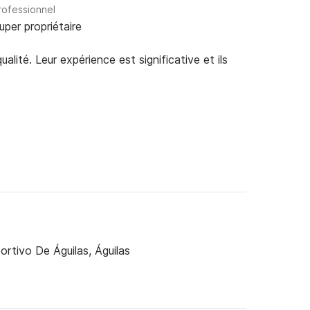
rofessionnel
uper propriétaire
alité. Leur expérience est significative et ils
rtivo De Águilas, Águilas