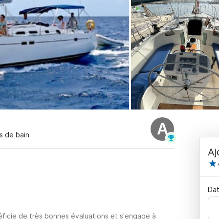
A
es de bain
Aj
Dat
ficie de très bonnes évaluations et s'engage à