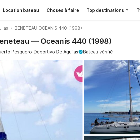
Location bateau
Choses à faire
Top destinations
T
uilas
BENETEAU OCEANIS 440 (1998)
 Beneteau — Oceanis 440 (1998)
uerto Pesquero-Deportivo De Águilas
Bateau vérifié