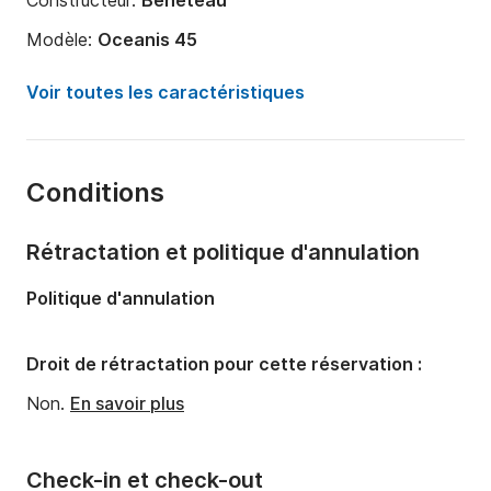
Constructeur:
Beneteau
Modèle:
Oceanis 45
Année:
2016
Voir toutes les caractéristiques
Capacité à bord:
10 personnes
Nombre de cabines:
4
Conditions
Nombre de couchages:
10
Nombre de salles de bains:
2
Rétractation et politique d'annulation
Longueur:
13.85m
Politique d'annulation
Largeur:
4.49m
Tirant d'eau:
2.15m
Droit de rétractation pour cette réservation :
Puissance moteur:
54cv
Non.
En savoir plus
Check-in et check-out