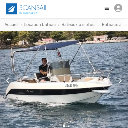
Accueil
Location bateau
Bateaux à moteur
Bateaux à mo