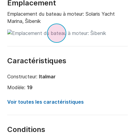
Emplacement
Emplacement du bateau à moteur:
Solaris Yacht
Marina, Šibenik
Caractéristiques
Constructeur:
Italmar
Modèle:
19
Puissance moteur:
100cv
Voir toutes les caractéristiques
Longueur:
5.8m
Année:
2022
Conditions
Capacité à bord:
7 personnes