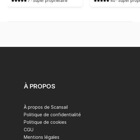
7
·
Super propriétaire
40
·
Super propr
À PROPOS
À propos de Scansail
Politique de confidentialité
Politique de cookies
CGU
Mentions légales