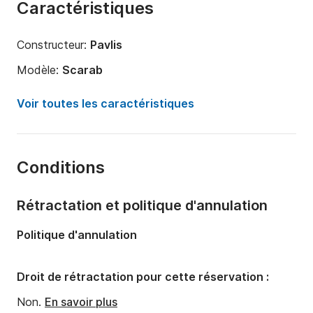
Caractéristiques
Constructeur:
Pavlis
Modèle:
Scarab
Puissance moteur:
350cv
Voir toutes les caractéristiques
Longueur:
8m
Année:
2018
Conditions
Capacité à bord:
11 personnes
Nombre de cabines:
1
Rétractation et politique d'annulation
Nombre de couchages:
3
Politique d'annulation
Droit de rétractation pour cette réservation :
Non.
En savoir plus