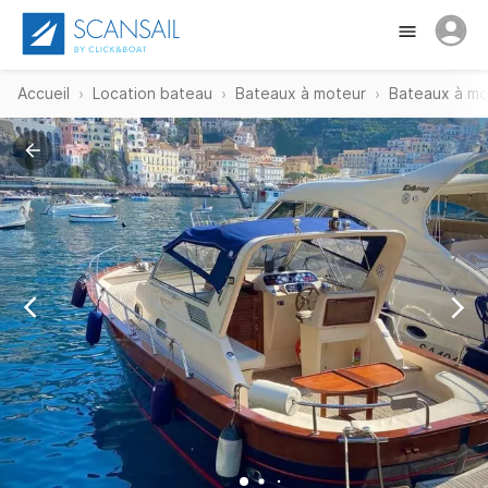
Accueil
Location bateau
Bateaux à moteur
Bateaux à mo