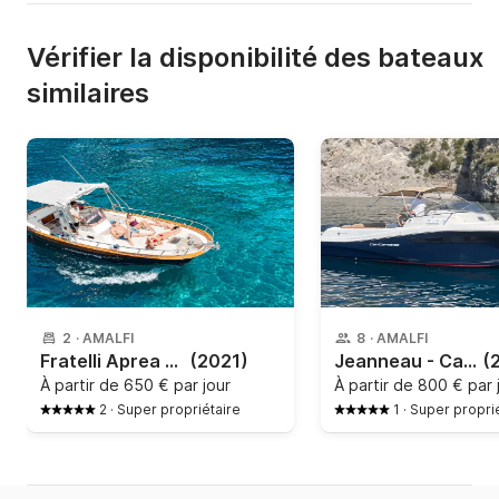
Vérifier la disponibilité des bateaux
similaires
2
·
AMALFI
8
·
AMALFI
Fratelli Aprea - 750
(2021)
Jeanneau - Cap Camarat 7.5 WA
(
À partir de
650 € par jour
À partir de
800 € par 
2
·
Super propriétaire
1
·
Super propri