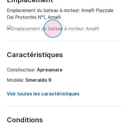
Emplacement du bateau à moteur:
Amalfi Piazzale
Dei Protontini N°1, Amalfi
Caractéristiques
Constructeur:
Apreamare
Modèle:
Smeraldo 9
Puissance moteur:
500cv
Voir toutes les caractéristiques
Longueur:
10m
Année:
1998 (Rénové en 2020)
Conditions
Capacité à bord:
10 personnes