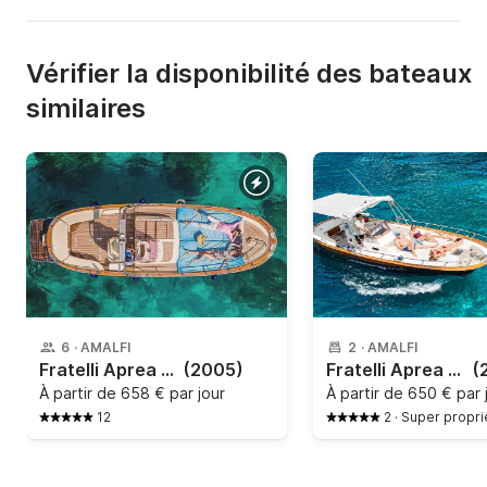
Vérifier la disponibilité des bateaux
similaires
6
·
AMALFI
2
·
AMALFI
Fratelli Aprea - 750 Open Cruise
(2005)
Fratelli Aprea - 750
(
À partir de
658 € par jour
À partir de
650 € par 
12
2
·
Super propri