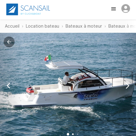
Accueil
Location bateau
Bateaux à moteur
Bateaux à mo