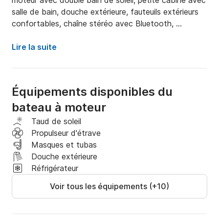
moteur avec double bain de soleil, petite cabine avec 
salle de bain, douche extérieure, fauteuils extérieurs 
confortables, chaîne stéréo avec Bluetooth, 
couverture pour zone ombragée, échelle arrière pour 
remonter à bord, équipé d'équipement de sécurité et 
Lire la suite
de matériel de plongée avec tuba (masques).

 Capacité maximale 7 personnes + 1 skipper 
professionnel

Équipements disponibles du
Prise en charge possible à Maiori, Minori, Amalfi, 
bateau à moteur
Conca dei Marini, Praiano, Positano.

Comprend 8 heures de location, serviettes de plage 
Taud de soleil
et boissons.

Propulseur d'étrave
Non inclus dans le prix : 

Masques et tubas
- coût du capitaine 150 euros (obligatoire)

Douche extérieure
- carburant en fonction de la consommation et de la 
Réfrigérateur
destination

Voir tous les équipements (+10)
- les taxes d'atterrissage.