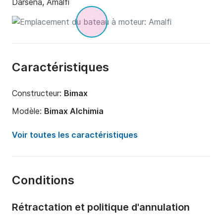
Darsena, Amalfi
Caractéristiques
Constructeur:
Bimax
Modèle:
Bimax Alchimia
Puissance moteur:
230cv
Voir toutes les caractéristiques
Longueur:
9m
Année:
2024 (Rénové en 2024)
Conditions
Capacité à bord:
6 personnes
Nombre de cabines:
1
Rétractation et politique d'annulation
Nombre de couchages:
1