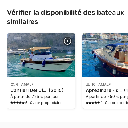
Vérifier la disponibilité des bateaux
similaires
6
·
AMALFI
10
·
AMALFI
Cantieri Del Cilento - Gozzo Sorrentino
(2015)
Apreamare - smeraldo 9
(
À partir de
725 € par jour
À partir de
750 € par 
5
·
Super propriétaire
1
·
Super propri