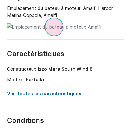
Emplacement du bateau à moteur:
Amalfi Harbor
Marina Coppola, Amalfi
Caractéristiques
Constructeur:
Izzo Mare South Wind 8.
Modèle:
Farfalla
Puissance moteur:
2cv
Voir toutes les caractéristiques
Longueur:
8.5m
Année:
2002 (Rénové en 2023)
Conditions
Capacité à bord:
7 personnes