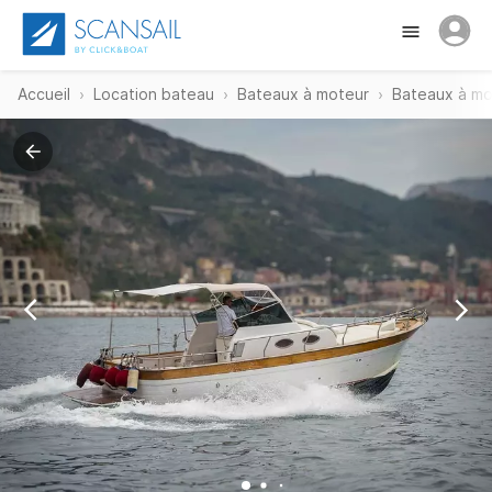
Accueil
Location bateau
Bateaux à moteur
Bateaux à mo