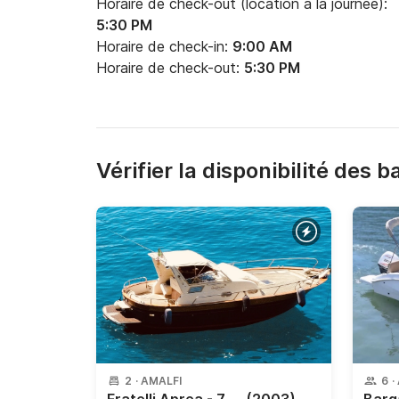
Horaire de check-out (location à la journée):
5:30 PM
Horaire de check-in:
9:00 AM
Horaire de check-out:
5:30 PM
Vérifier la disponibilité des 
2
·
AMALFI
6
·
Fratelli Aprea - 750
(2003)
Barq