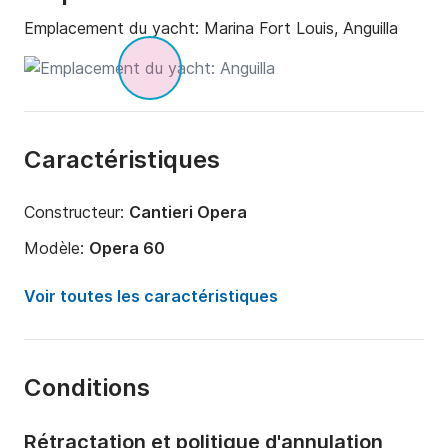
Emplacement du yacht:
Marina Fort Louis, Anguilla
Caractéristiques
Constructeur:
Cantieri Opera
Modèle:
Opera 60
Année:
2010 (Rénové en 2025)
Voir toutes les caractéristiques
Longueur:
20m
Capacité à bord:
1 personne
Conditions
Nombre de cabines:
1
Nombre de salles de bains:
1
Rétractation et politique d'annulation