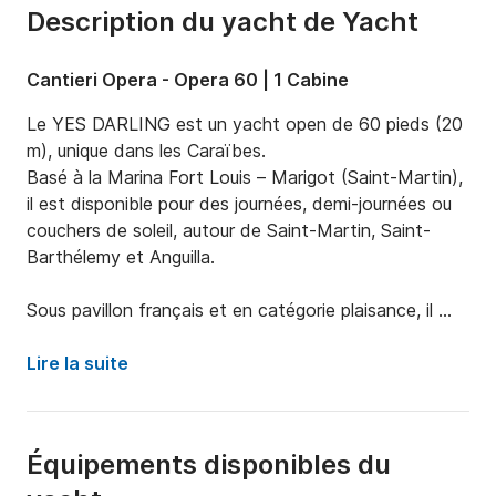
Description du yacht de Yacht
Cantieri Opera - Opera 60 | 1 Cabine
Le YES DARLING est un yacht open de 60 pieds (20 
m), unique dans les Caraïbes.

Basé à la Marina Fort Louis – Marigot (Saint-Martin), 
il est disponible pour des journées, demi-journées ou 
couchers de soleil, autour de Saint-Martin, Saint-
Barthélemy et Anguilla.

Sous pavillon français et en catégorie plaisance, il 
s’agit du plus grand yacht semi-rigide au monde, avec 
une capacité exceptionnelle jusqu’à 30 passagers.

Lire la suite
Son design inspiré de l’univers Porsche – Gulf, ses 
lignes italiennes et ses volumes impressionnants en 
font un yacht à la fois sportif, luxueux et convivial.

Équipements disponibles du