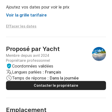
beaux mouillages d’Anguilla : Sandy Island, Prickly 
Ajoutez vos dates pour voir le prix
Pear Cays, Meads Bay, Crocus Bay, Little Bay et bien 
d’autres trésors.

Voir la grille tarifaire
☀ Formules disponibles

Effacer les dates
• Demi-journée (4 h)

• Journée complète (7 h 30 à 8 h)

Proposé par
Yacht
• Coucher de soleil

Membre depuis avril 2024
Propriétaire professionnel
Capacité : jusqu’à 30 passagers

Coordonnées validées
Pavillon : français – plaisance privée

Langues parlées :
Français
Départ : Marina Fort Louis (Saint-Martin) ou Sandy 
Temps de réponse :
Dans la journée
Ground Dock (Anguilla)

Contacter le propriétaire
Une expérience sur mesure, alliant luxe, liberté et 
authenticité caribéenne.
Emplacement