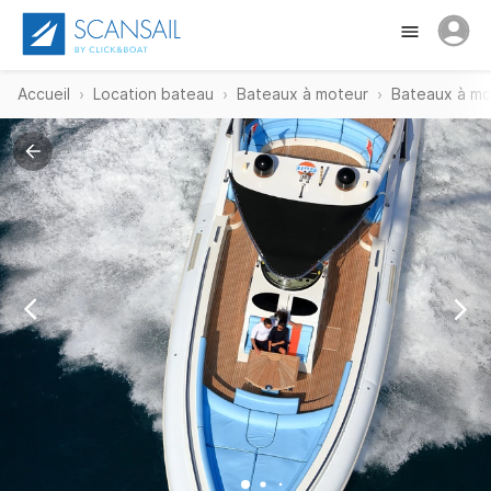
Accueil
Location bateau
Bateaux à moteur
Bateaux à mot