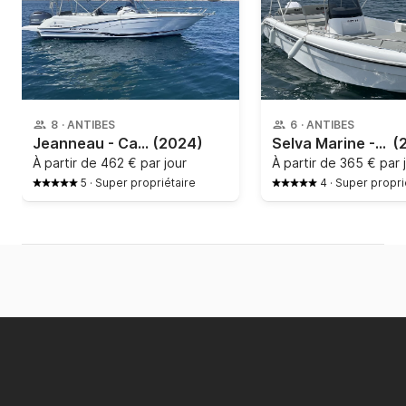
8
·
ANTIBES
6
·
ANTIBES
Jeanneau - Cap Camarat 650 CC
(2024)
Selva Marine - Selva 580 open
(
À partir de
462 € par jour
À partir de
365 € par 
5
·
Super propriétaire
4
·
Super propri