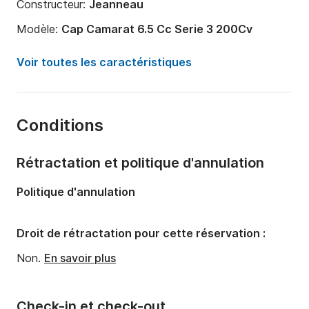
Constructeur:
Jeanneau
Modèle:
Cap Camarat 6.5 Cc Serie 3 200Cv
Puissance moteur:
200cv
Voir toutes les caractéristiques
Longueur:
7m
Année:
2024
Conditions
Capacité à bord:
8 personnes
Rétractation et politique d'annulation
Politique d'annulation
Droit de rétractation pour cette réservation :
Non.
En savoir plus
Check-in et check-out