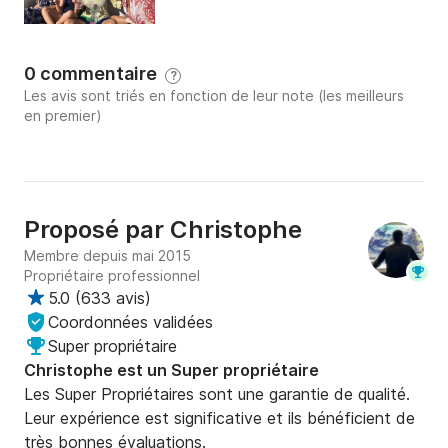
les manœuvres délicates, le  bateau sera sorti et 
rentré de sa place par mes soins.

0 commentaire
⛔️Bateau non assuré pour les engins tractés.⛔️
?
Les avis sont triés en fonction de leur note (les meilleurs
en premier)
Proposé par
Christophe
Membre depuis mai 2015
Propriétaire professionnel
5.0
(
633 avis
)
Coordonnées validées
Super propriétaire
Christophe est un Super propriétaire
Les Super Propriétaires sont une garantie de qualité.
Leur expérience est significative et ils bénéficient de
très bonnes évaluations.