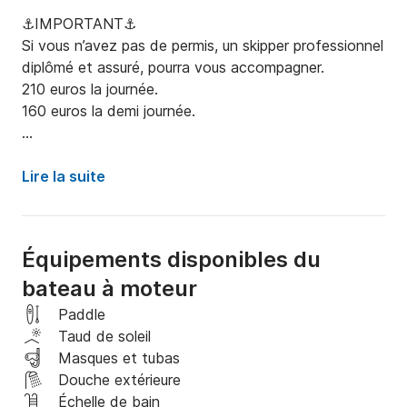
⚓️IMPORTANT⚓️

Si vous n’avez pas de permis, un skipper professionnel 
diplômé et assuré, pourra vous accompagner.

210 euros la journée. 

160 euros la demi journée.

⛔️ATTENTION⛔️

Beaucoup de faux skippers sur le site !!!!

Lire la suite
Demandez le diplôme avant de monter sur le bateau. 
(Le permis bateau n'est pas un diplôme).

Votre journée peut très mal se terminer si contrôle ou 
Équipements disponibles du
accident.

bateau à moteur
 ⛽️L’essence n'est pas inclus dans le tarif. 
Paddle
(Supplément).

Taud de soleil
Masques et tubas
Possibilité de venir vous récupérer ou vous déposer 
Douche extérieure
dans d’autres ports, seulement avec skipper. 

Échelle de bain