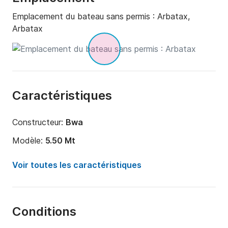
Emplacement du bateau sans permis :
Arbatax,
Arbatax
Caractéristiques
Constructeur:
Bwa
Modèle:
5.50 Mt
Puissance moteur:
40cv
Voir toutes les caractéristiques
Longueur:
5.5m
Année:
2022
Conditions
Capacité à bord:
6 personnes