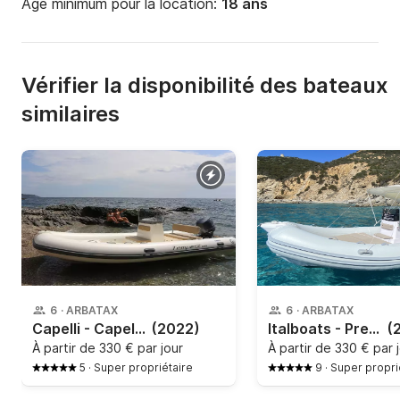
Âge minimum pour la location:
18 ans
Vérifier la disponibilité des bateaux
similaires
6
·
ARBATAX
6
·
ARBATAX
Capelli - Capelli Tempest 530
(2022)
Italboats - Predator 540
(
À partir de
330 € par jour
À partir de
330 € par 
5
·
Super propriétaire
9
·
Super propri