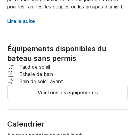
pour les familles, les couples ou les groupes d'amis, le 
BWA 5.50MT vous garantit une navigation sûre et 
ludique. Partez à la découverte de paysages à couper 
Lire la suite
le souffle et vivez une expérience unique entre mer et 
nature. Réservez dès maintenant et embarquez pour 
de nouvelles aventures !
Équipements disponibles du
bateau sans permis
Taud de soleil
Échelle de bain
Bain de soleil avant
Voir tous les équipements
Calendrier