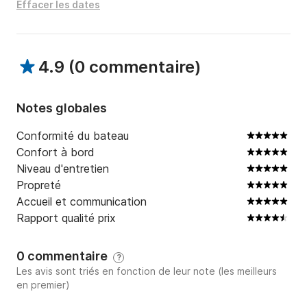
Horaires de location :

Effacer les dates
Mâtinée : 9h / 12h

Après-midi : 12h30 / 17h ou 14h / 18h30

4.9
(
0 commentaire
)
Journée : 9h30 / 18h
Notes globales
Conformité du bateau
Confort à bord
Niveau d'entretien
Propreté
Accueil et communication
Rapport qualité prix
0 commentaire
?
Les avis sont triés en fonction de leur note (les meilleurs
en premier)