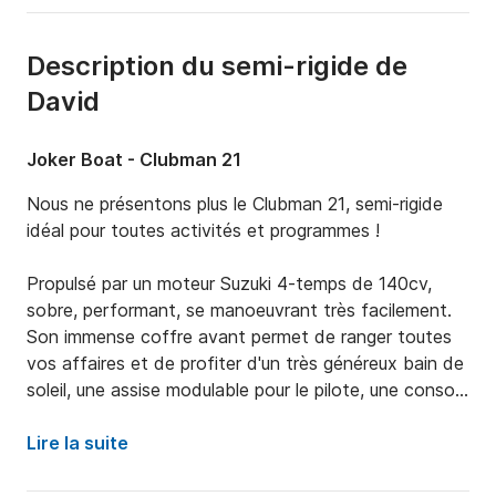
Description du semi-rigide de
David
Joker Boat - Clubman 21
Nous ne présentons plus le Clubman 21, semi-rigide 
idéal pour toutes activités et programmes !

Propulsé par un moteur Suzuki 4-temps de 140cv, 
sobre, performant, se manoeuvrant très facilement. 
Son immense coffre avant permet de ranger toutes 
vos affaires et de profiter d'un très généreux bain de 
soleil, une assise modulable pour le pilote, une console 
centrale avec assise frontale. Un coffre arrière 
immense recouvert d'une confortable assise. 
Lire la suite
Naviguer en toute sécurité grâce à son combiné 