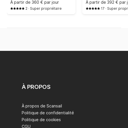
À partir de
360 € par jour
À partir de
392 € par 
2
·
Super propriétaire
17
·
Super propr
À PROPOS
À propos de Scansail
Politique de confidentialité
Politique de cookies
CGU