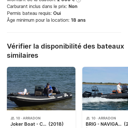
Carburant inclus dans le prix:
Non
Permis bateau requis:
Oui
Âge minimum pour la location:
18 ans
Vérifier la disponibilité des bateaux
similaires
10
·
ARRADON
10
·
ARRADON
Joker Boat - Clubman 19
(2018)
BRIG - NAVIGATOR 700
(