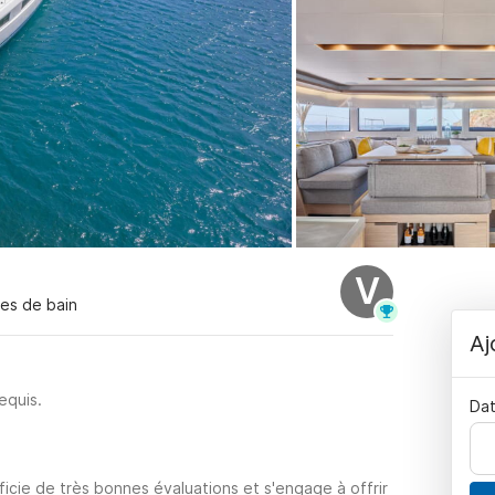
V
les de bain
Aj
equis.
Dat
ficie de très bonnes évaluations et s'engage à offrir