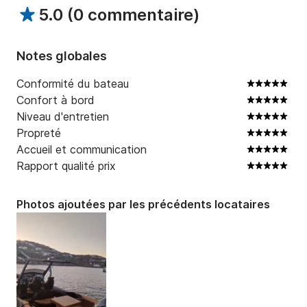
5.0
(
0 commentaire
)
Tarifs indicatifs (Les tarifs peuvent varier en fonction 
Notes globales
de la destination)

Conformité du bateau
✅ Inclus : pour les courtes distances – glacière avec 
Confort à bord
eau et boissons fraîches, équipement de sécurité, 
Niveau d'entretien
musique Bluetooth.

Propreté
🚫 Non inclus : carburant.

Accueil et communication
Rapport qualité prix
---

Photos ajoutées par les précédents locataires
Pourquoi nous choisir ?

✔️ Bateaux neufs et parfaitement entretenus

✔️ Skippers expérimentés

✔️ Service personnalisé
