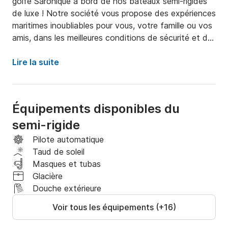
golfe Saronique à bord de nos bateaux semi-rigides 
de luxe ! Notre société vous propose des expériences 
maritimes inoubliables pour vous, votre famille ou vos 
amis, dans les meilleures conditions de sécurité et de 
confort.

Lire la suite
Choisissez l’un de nos semi-rigides entièrement 
équipés et profitez d’excursions uniques, avec ou 
sans skipper, vers des destinations populaires telles 
Équipements disponibles du
que :

semi-rigide
Poros

Pilote automatique
Taud de soleil
Égine

Masques et tubas
Glacière
Agistri

Douche extérieure
Voir tous les équipements (+16)
Kéa
