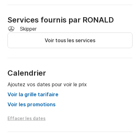
Vouliagméni

Sounio

Services fournis par RONALD
Skipper
Voir tous les services
Horaires & Tarifs

(Ces créneaux horaires spécifiques s’appliquent 
uniquement à la Riviera d’Athènes)

Nous proposons trois périodes de location pour votre 
Calendrier
confort :

Ajoutez vos dates pour voir le prix
Journée complète : 11h00 – 19h00

Voir la grille tarifaire
Voir les promotions
Matinée : 10h00 – 14h00

Effacer les dates
Après-midi : 14h00 – 17h00

Coucher de soleil : 18h00 – 21h00
