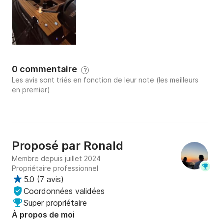
✔️ Horaires et tarifs flexibles

Réservez dès aujourd’hui votre escapade privée en 
mer et vivez l’été comme vous le méritez !
0 commentaire
?
Les avis sont triés en fonction de leur note (les meilleurs
en premier)
Proposé par
Ronald
Membre depuis juillet 2024
Propriétaire professionnel
5.0
(
7 avis
)
Coordonnées validées
Super propriétaire
À propos de moi