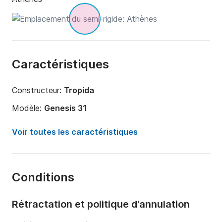
Caractéristiques
Constructeur:
Tropida
Modèle:
Genesis 31
Puissance moteur:
600cv
Voir toutes les caractéristiques
Longueur:
10m
Année:
2022
Conditions
Capacité à bord:
9 personnes
Rétractation et politique d'annulation