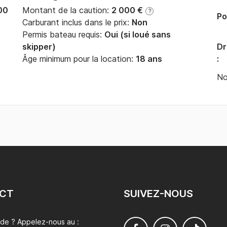
00
Montant de la caution:
2 000 €
?
Po
Carburant inclus dans le prix:
Non
Permis bateau requis:
Oui (si loué sans
skipper)
Dr
Âge minimum pour la location:
18 ans
:
No
CT
SUIVEZ-NOUS
ide ? Appelez-nous au :