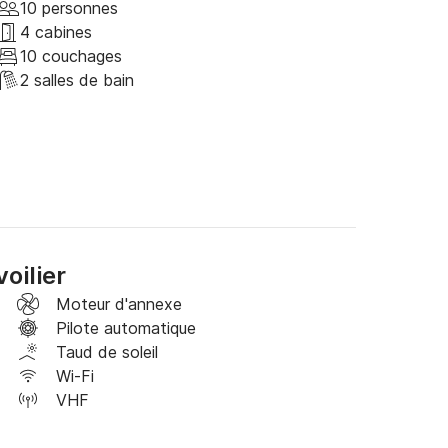
ide via nos connexions pour toute activité que 
10 personnes
4 cabines
10 couchages
ous serons heureux de vous voir à bord !
2 salles de bain
oilier
Moteur d'annexe
Pilote automatique
Taud de soleil
Wi-Fi
VHF