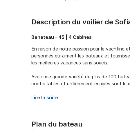
Description du voilier de Sofi
Beneteau - 45 | 4 Cabines
En raison de notre passion pour le yachting et
personnes qui aiment les bateaux et fournissen
les meilleures vacances sans soucis.

Avec une grande variété de plus de 100 bateau
confortables et entièrement équipés sont le mo
qu'elles ont à offrir. Plongez dans les eaux tur
soleil, mangez de délicieux plats grecs et cré
Lire la suite
d'amis ou votre famille. Avec ou sans notre ski
conseils pour profiter pleinement de votre séjou
Plan du bateau
Si vous avez des demandes spéciales, faites-l