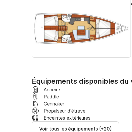
satisfaire et vous fournirons également de l'a
vous souhaitez faire.

Envoyez-nous un message via Click&Boat et n
Équipements disponibles du v
Annexe
Paddle
Gennaker
Propulseur d'étrave
Enceintes extérieures
Voir tous les équipements (+20)