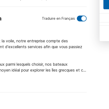
a
Traduire en Français
 la voile, notre entreprise compte des 
t d'excellents services afin que vous passiez 
x parmi lesquels choisir, nos bateaux 
yen idéal pour explorer les îles grecques et ce 
quoises, visitez les plages de sable, bronzez au 
ez des souvenirs inoubliables avec votre groupe 
pper, nous vous prodiguerons les meilleurs 
r.

e nous savoir et nous ferons tout pour les 