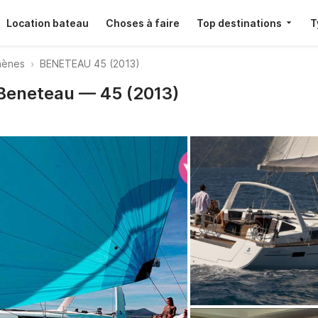
Location bateau
Choses à faire
Top destinations
T
thènes
BENETEAU 45 (2013)
 Beneteau — 45 (2013)