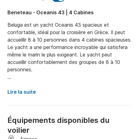
Beneteau - Oceanis 43 | 4 Cabines
Beluga est un yacht Oceanis 43 spacieux et 
confortable, idéal pour la croisière en Grèce. Il peut 
accueillir 8 à 10 personnes dans 4 cabines spacieuses. 
Le yacht a une performance incroyable qui satisfera 
même le marin le plus exigeant. Le yacht peut 
accueillir confortablement des groupes de 8 à 10 
personnes.

Naviguer en Grèce est l'un des meilleurs moyens de 
passer vos vacances d'été. Avec plus de 2 000 îles, la 
Lire la suite
Grèce a tant à offrir en termes de météo parfaite, 
d'eaux bleues claires et de paysages uniques. Même 
en octobre et novembre, la température est assez 
Équipements disponibles du
chaude, ce qui en fait une destination de voile unique!

voilier
Équipement supplémentaire (en option)
