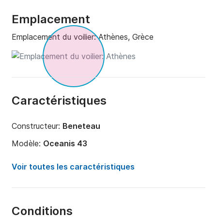
Emplacement
Emplacement du voilier:
Athènes, Grèce
Caractéristiques
Constructeur:
Beneteau
Modèle:
Oceanis 43
Année:
2009
Voir toutes les caractéristiques
Capacité à bord:
10 personnes
Nombre de cabines:
4
Conditions
Nombre de couchages:
8