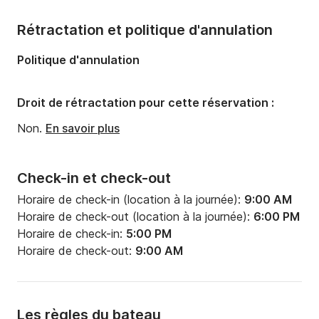
Longueur:
13m
Rétractation et politique d'annulation
Largeur:
4.12m
Politique d'annulation
Tirant d'eau:
2m
Puissance moteur:
54cv
Droit de rétractation pour cette réservation :
Non.
En savoir plus
Check-in et check-out
Horaire de check-in (location à la journée):
9:00 AM
Horaire de check-out (location à la journée):
6:00 PM
Horaire de check-in:
5:00 PM
Horaire de check-out:
9:00 AM
Les règles du bateau