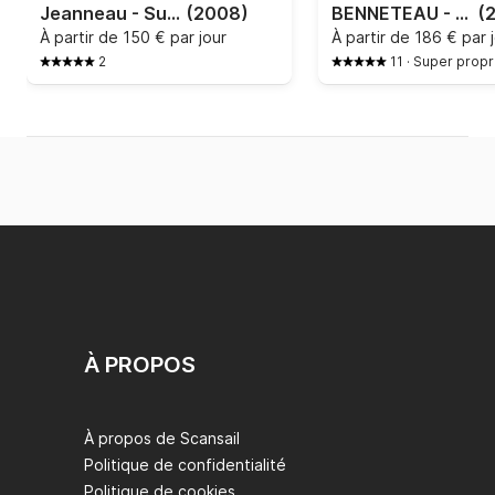
Jeanneau - Sun Odyssey 36i
(2008)
BENNETEAU - OCEANIS 331
(
À partir de
150 € par jour
À partir de
186 € par 
2
11
·
Super propri
À PROPOS
À propos de Scansail
Politique de confidentialité
Politique de cookies