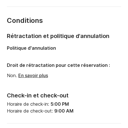
Nombre de cabines:
4
Nombre de couchages:
10
Conditions
Nombre de salles de bains:
2
Longueur:
12m
Rétractation et politique d'annulation
Largeur:
4m
Politique d'annulation
Tirant d'eau:
0m
Puissance moteur:
45cv
Droit de rétractation pour cette réservation :
Non.
En savoir plus
Check-in et check-out
Horaire de check-in:
5:00 PM
Horaire de check-out:
9:00 AM