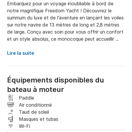
Embarquez pour un voyage inoubliable à bord de 
notre magnifique Freedom Yacht ! Découvrez le 
summum du luxe et de l'aventure en lançant les voiles 
sur notre navire de 13 mètres de long et 2,8 mètres 
de large. Conçu avec soin pour vous offrir un confort 
et un style absolus, ce monocoque peut accueillir 
confortablement jusqu'à 12 personnes.

Lire la suite
Pour votre sécurité, il est équipé de gilets de 
sauvetage, de bouées de sauvetage et d'extincteurs. 
Pour votre plaisir en mer, du matériel de plongée avec 
Équipements disponibles du
tuba et de pêche est également fourni. Détendez-
bateau à moteur
vous au son de vos chansons préférées grâce au 
système audio à bord.

Paddle
Air conditionné
Vivez la sérénité du large tandis que notre équipage 
Taud de soleil
expérimenté vous guide sur des eaux cristallines, vous 
Masques et tubas
révélant ainsi le secret de votre voyage. Nous ne 
Wi-Fi
nous contentons pas de proposer des voyages ; 