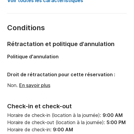
Voir toutes les caractéristiques
Longueur:
13m
Année:
2019 (Rénové en 2022)
Conditions
Capacité à bord:
12 personnes
Nombre de cabines:
1
Rétractation et politique d'annulation
Nombre de couchages:
1
Politique d'annulation
Nombre de salles de bains:
1
Droit de rétractation pour cette réservation :
Non.
En savoir plus
Check-in et check-out
Horaire de check-in (location à la journée):
9:00 AM
Horaire de check-out (location à la journée):
5:00 PM
Horaire de check-in:
9:00 AM