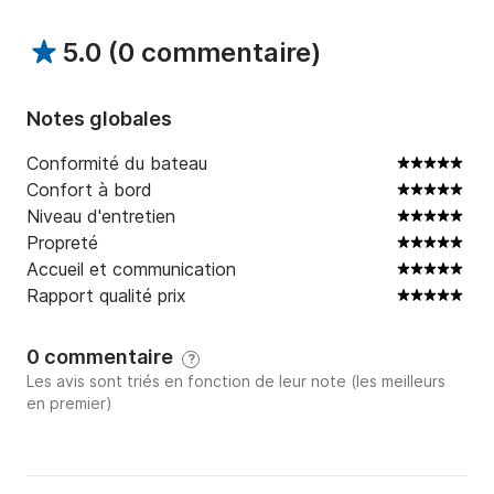
Cabine climatisée

5.0
(
0 commentaire
)
Flybridge

Cabine (une chambre)

Galerie (kitchenette)

Notes globales
Salle de bain

Le prix de la location du yacht comprend tout 
Conformité du bateau
l'équipement de plongée avec tuba et de pêche, le 
Confort à bord
paddle et les matelas flottants.

Niveau d'entretien
Propreté
En supplément, nous pouvons vous proposer une 
Accueil et communication
navette jusqu'au yacht, un photographe, organiser un 
Rapport qualité prix
déjeuner sur le yacht ou au restaurant, une excursion 
à Manta Point, ainsi que des boissons alcoolisées et 
0 commentaire
?
de la nourriture.

Les avis sont triés en fonction de leur note (les meilleurs
en premier)
N'hésitez pas à nous contacter !