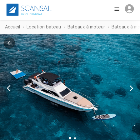
Accueil
Location bateau
Bateaux à moteur
Bateaux à mot