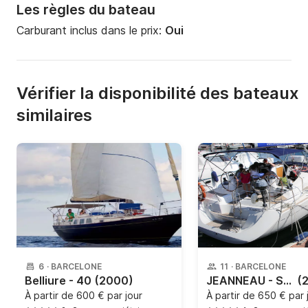
Les règles du bateau
Carburant inclus dans le prix:
Oui
Vérifier la disponibilité des bateaux
similaires
6
·
BARCELONE
11
·
BARCELONE
Belliure - 40
(2000)
JEANNEAU - Sun Odssey 39 DS
(
À partir de
600 € par jour
À partir de
650 € par 