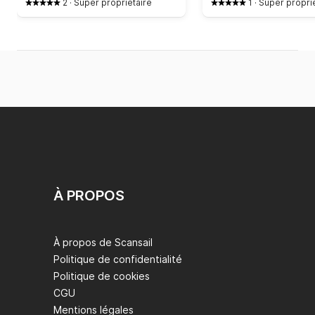
2
·
Super propriétaire
1
·
Super propri
À PROPOS
À propos de Scansail
Politique de confidentialité
Politique de cookies
CGU
Mentions légales