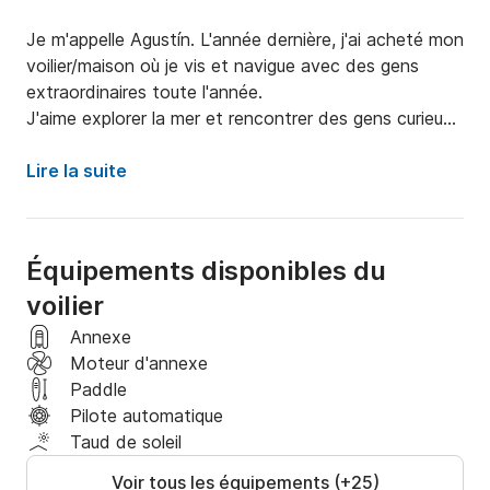
Je m'appelle Agustín. L'année dernière, j'ai acheté mon 
voilier/maison où je vis et navigue avec des gens 
extraordinaires toute l'année.

J'aime explorer la mer et rencontrer des gens curieux 
qui ont envie de passer un bon moment. De plus, si 
vous souhaitez apprendre quelque chose sur la 
Lire la suite
navigation, j'aimerais vous apprendre ce que je sais et 
vous faire apprécier cet art.

Suppléments :

Équipements disponibles du
voilier
-Ménage final 100 € pour les nuitées.

-Serviettes, draps et gaz : 100 € pour les nuitées.

Annexe
-Nourriture et boissons
Moteur d'annexe
Paddle
Pilote automatique
Taud de soleil
Voir tous les équipements (+25)