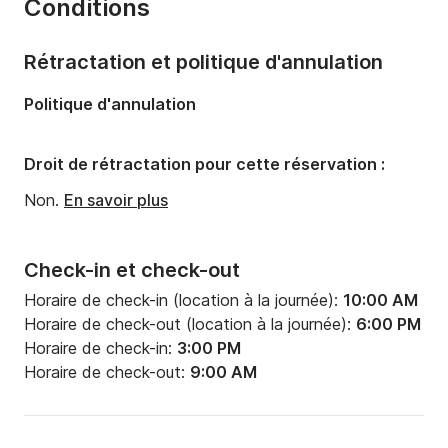
Conditions
Nombre de couchages:
6
Nombre de salles de bains:
1
Rétractation et politique d'annulation
Longueur:
11.02m
Politique d'annulation
Largeur:
3.77m
Tirant d'eau:
1.7m
Droit de rétractation pour cette réservation :
Puissance moteur:
30cv
Non.
En savoir plus
Check-in et check-out
Horaire de check-in (location à la journée):
10:00 AM
Horaire de check-out (location à la journée):
6:00 PM
Horaire de check-in:
3:00 PM
Horaire de check-out:
9:00 AM