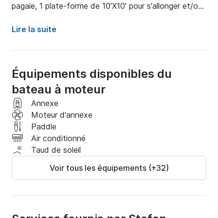
pagaie, 1 plate-forme de 10'X10' pour s'allonger et/ou 
se détendre au soleil et un équipement de plongée en 
apnée pour n'en citer que quelques-uns. 

Lire la suite
Picaflor est situé sur une bouée d'amarrage à Los 
Corales Beach, Bavaro, Punta Cana. Plus 
Équipements disponibles du
précisément, il est ancré devant le restaurant et bar 
bateau à moteur
de plage SOLES. 

Annexe
Nous avons hâte de vous voir bientôt !!
Moteur d'annexe
Paddle
Air conditionné
Taud de soleil
Voir tous les équipements (+32)