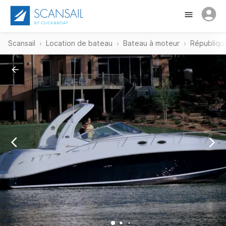
Scansail
Location de bateau
Bateau à moteur
Républiqu