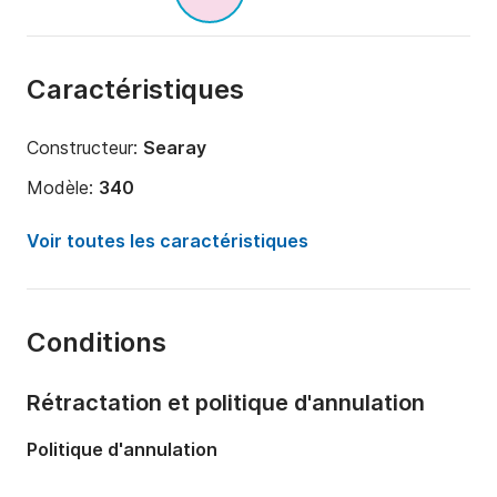
Caractéristiques
Constructeur:
Searay
Modèle:
340
Puissance moteur:
800cv
Voir toutes les caractéristiques
Longueur:
11.28m
Année:
2005 (Rénové en 2022)
Conditions
Capacité à bord:
12 personnes
Nombre de cabines:
1
Rétractation et politique d'annulation
Nombre de couchages:
2
Politique d'annulation
Nombre de salles de bains:
1