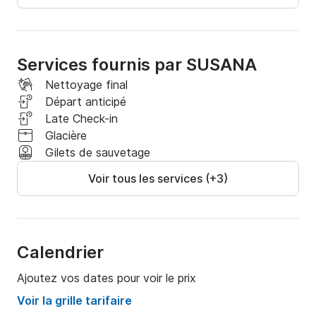
navigation.

De 10h à 20h, choisissez votre créneau horaire.

Services fournis par SUSANA
2 heures : 230 €

Nettoyage final
Demi-journée (4 heures) : 360 €

Départ anticipé
Journée complète (6 heures) : 460 €
Late Check-in
Glacière
Gilets de sauvetage
Voir tous les services (+3)
Calendrier
Ajoutez vos dates pour voir le prix
Voir la grille tarifaire