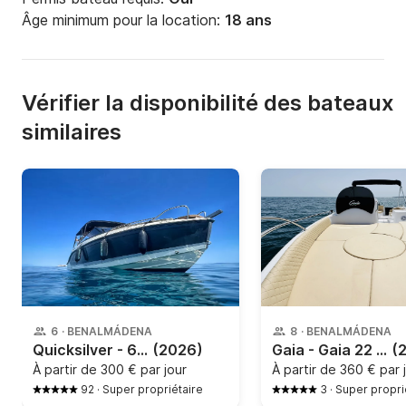
Âge minimum pour la location:
18 ans
Vérifier la disponibilité des bateaux
similaires
6
·
BENALMÁDENA
8
·
BENALMÁDENA
Quicksilver - 605 ACTIV CRUISER
(2026)
Gaia - Gaia 22 open
(
À partir de
300 € par jour
À partir de
360 € par 
92
·
Super propriétaire
3
·
Super propri