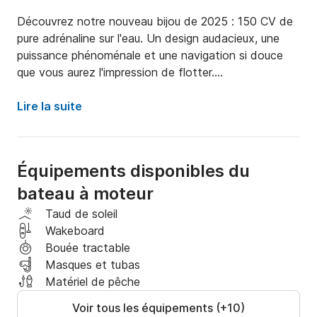
Découvrez notre nouveau bijou de 2025 : 150 CV de 
pure adrénaline sur l'eau. Un design audacieux, une 
puissance phénoménale et une navigation si douce 
que vous aurez l'impression de flotter.

Prêt à être parmi les premiers à l'essayer ?

Lire la suite
Réservez dès maintenant et soyez la star de cet été.

Équipements disponibles du
Il est entièrement équipé et mesure 6,70 m de long, 
bateau à moteur
convenant ainsi à l'obtention du permis de 
navigation.

Taud de soleil
Wakeboard
Échelle de bain, bimini, connexion Bluetooth Spotify, 
Bouée tractable
plateformes de bain, bains de soleil à l'avant et à 
Masques et tubas
l'arrière, port USB, douche d'eau douce.

Matériel de pêche
Voir tous les équipements (+10)
Consultez nos tarifs à partir de 2 heures de 