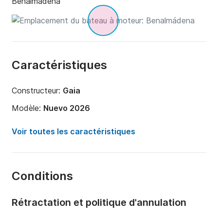
Benalmádena
Caractéristiques
Constructeur:
Gaia
Modèle:
Nuevo 2026
Puissance moteur:
150cv
Voir toutes les caractéristiques
Longueur:
6m
Année:
2026
Conditions
Capacité à bord:
8 personnes
Rétractation et politique d'annulation