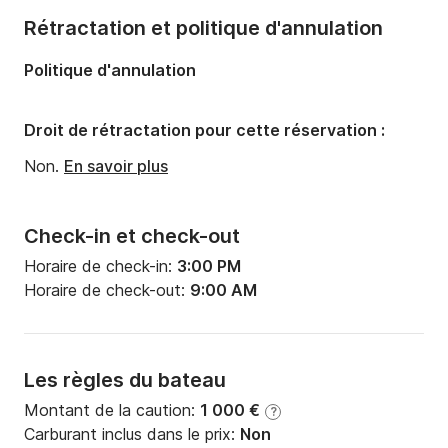
Capacité à bord:
4 personnes
Rétractation et politique d'annulation
Nombre de cabines:
3
Politique d'annulation
Nombre de couchages:
4
Nombre de salles de bains:
1
Droit de rétractation pour cette réservation :
Non.
En savoir plus
Check-in et check-out
Horaire de check-in:
3:00 PM
Horaire de check-out:
9:00 AM
Les règles du bateau
Montant de la caution:
1 000 €
?
Carburant inclus dans le prix:
Non