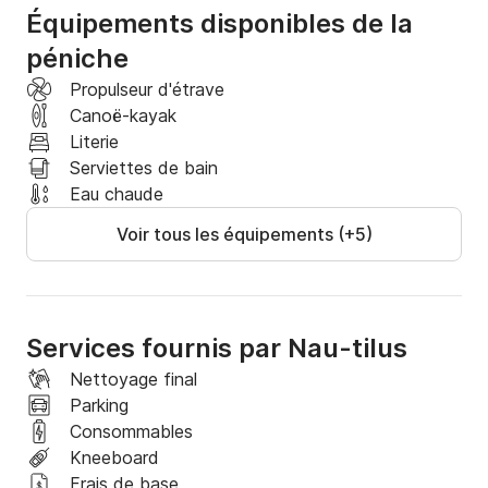
Équipements disponibles de la
pittoresques de la région, notamment la Spree, le 
Müggelsee et les nombreux canaux qui sillonnent 
péniche
Berlin. Profitez de la liberté de naviguer à votre 
Propulseur d'étrave
rythme le long des berges et d'admirer l'architecture 
Canoë-kayak
et les paysages fascinants.

Literie
Serviettes de bain
Découvrez Berlin sous un angle nouveau : à bord 
Eau chaude
d'une péniche confortable, dotée de toutes les 
commodités pour des vacances inoubliables.
Voir tous les équipements (+5)
Services fournis par Nau-tilus
Nettoyage final
Parking
Consommables
Kneeboard
Frais de base