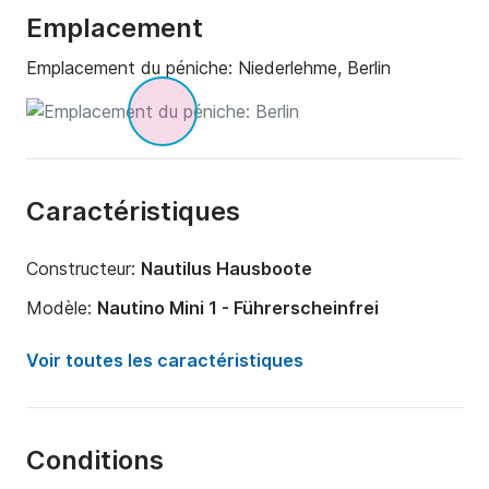
Emplacement
Emplacement du péniche:
Niederlehme, Berlin
Caractéristiques
Constructeur:
Nautilus Hausboote
Modèle:
Nautino Mini 1 - Führerscheinfrei
Année:
2015 (Rénové en 2022)
Voir toutes les caractéristiques
Longueur:
8.5m
Largeur:
3.7m
Conditions
Tirant d'eau:
0m