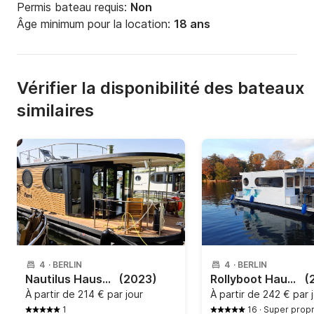
Permis bateau requis:
Non
Âge minimum pour la location:
18 ans
Vérifier la disponibilité des bateaux
similaires
4
·
BERLIN
4
·
BERLIN
Nautilus Hausboote - Nautiki mini 4 mit Kamin - führerscheinfrei
(2023)
Rollyboot Hausboote - Rollyboot Max
(
À partir de
214 € par jour
À partir de
242 € par 
1
16
·
Super propr