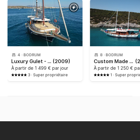
4
·
BODRUM
8
·
BODRUM
Luxury Gulet - Gncl
(2009)
Custom Made - Gulet
(
À partir de
1 499 € par jour
À partir de
1 250 € par
3
·
Super propriétaire
1
·
Super propri