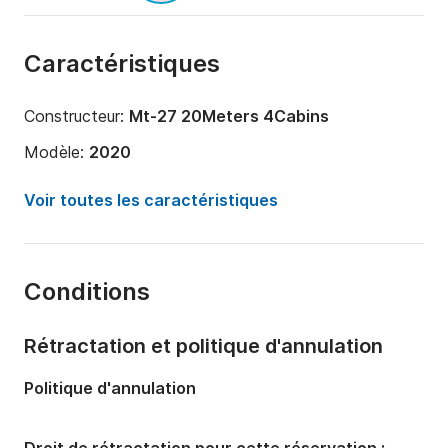
Caractéristiques
Constructeur:
Mt-27 20Meters 4Cabins
Modèle:
2020
Année:
2020 (Rénové en 2023)
Voir toutes les caractéristiques
Capacité à bord:
8 personnes
Nombre de cabines:
4
Conditions
Nombre de couchages:
8
Nombre de salles de bains:
5
Rétractation et politique d'annulation
Longueur:
20m
Politique d'annulation
Largeur:
4m
Tirant d'eau:
1m