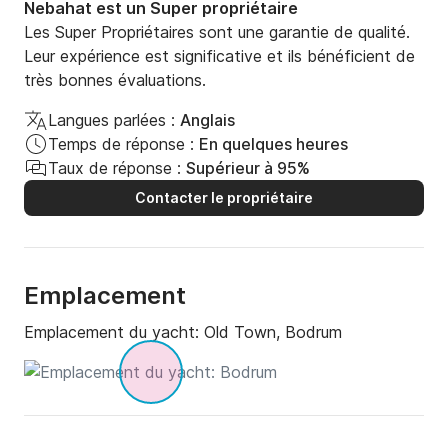
Nebahat est un Super propriétaire
votre disposition pour une détente absolue. Et pour 
Les Super Propriétaires sont une garantie de qualité.
vos déplacements entre la terre ferme et les sites 
Leur expérience est significative et ils bénéficient de
d'intérêt, rien de plus simple avec une annexe.

très bonnes évaluations.
Le Long Island est disponible à la location sur 
Langues parlées :
Anglais
demande cet hiver. Les réservations sont déjà 
Temps de réponse :
En quelques heures
ouvertes pour des croisières en Méditerranée cet été.

Taux de réponse :
Supérieur à 95%
Contacter le propriétaire
Le yacht goélette Long Island propose une gamme 
impressionnante d'équipements exceptionnels pour 
des vacances inoubliables et hors du commun.
Emplacement
Emplacement du yacht:
Old Town, Bodrum