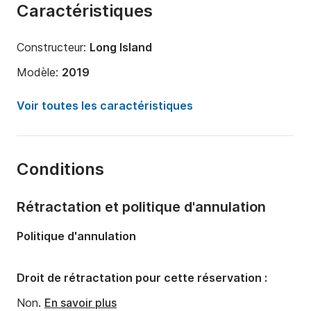
Caractéristiques
Constructeur:
Long Island
Modèle:
2019
Année:
2019 (Rénové en 2025)
Voir toutes les caractéristiques
Longueur:
39m
Capacité à bord:
10 personnes
Conditions
Équipage:
6 membres
Nombre de cabines:
5
Rétractation et politique d'annulation
Nombre de couchages:
10
Politique d'annulation
Nombre de salles de bains:
5
Puissance moteur:
1500cv
Droit de rétractation pour cette réservation :
Carburant:
200 L/h
Non.
En savoir plus