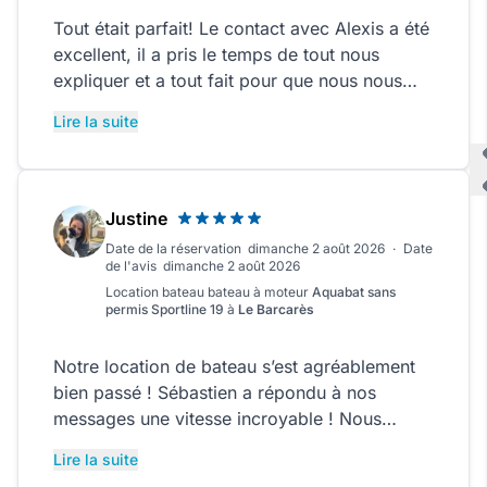
Tout était parfait! Le contact avec Alexis a été
excellent, il a pris le temps de tout nous
expliquer et a tout fait pour que nous nous
sentions à l’aise. Le bateau est vraiment
Lire la suite
agréable et très bien équipé, nous avons
passé un superbe moment sur le Lac du
Bourget.
Justine
Date de la réservation
dimanche 2 août 2026
·
Date
de l'avis
dimanche 2 août 2026
Location bateau
bateau à moteur
Aquabat sans
permis Sportline 19
à
Le Barcarès
Notre location de bateau s’est agréablement
bien passé ! Sébastien a répondu à nos
messages une vitesse incroyable ! Nous
avons passés une journée au top ! Nous
Lire la suite
recommandons les yeux fermés !