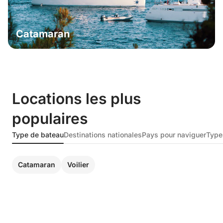
Catamaran
Locations les plus
populaires
Type de bateau
Destinations nationales
Pays pour naviguer
Type
Catamaran
Voilier