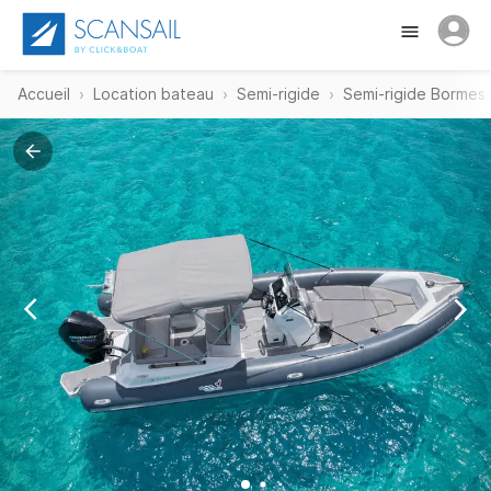
Accueil
Location bateau
Semi-rigide
Semi-rigide Bormes