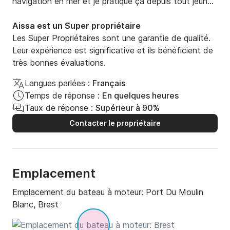
navigation en mer et je pratique ça depuis tout jeune 
soit sur des petit pneumatique ou bien sur des bateau 
de location avant que je devienne  proprietaire , 
Aissa est un Super propriétaire
j'aspire un jour passer mon permis hauturier pour allez 
Les Super Propriétaires sont une garantie de qualité.
toujours plus loin en mer vers l'horizon
Leur expérience est significative et ils bénéficient de
très bonnes évaluations.
Langues parlées :
Français
Temps de réponse :
En quelques heures
Taux de réponse :
Supérieur à 90%
Contacter le propriétaire
Emplacement
Emplacement du bateau à moteur:
Port Du Moulin
Blanc, Brest