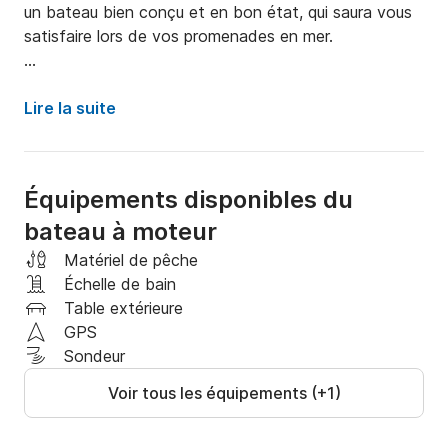
un bateau bien conçu et en bon état, qui saura vous 
satisfaire lors de vos promenades en mer. 

Il mesure 5m80 de long et il dispose de tout 
l'armement de securité à bord.

Lire la suite
Il peut accueillir jusqu'à 6 personnes et dispose de 2 
couchettes pour vous reposer lors de votre 
escapade. Il est idéal pour des sorties en famille ou 
Équipements disponibles du
entre amis. 

bateau à moteur
Enfin, vous pourrez découvrir  les côtes à la fois 
Matériel de pêche
somptueuses et riches de leur paysages sauvages 
Échelle de bain
mais aussi la découverte de la navigation unique en 
Table extérieure
mer d'iroise.  

GPS
Sondeur
Si vous souhaitez d'autres renseignements, n'hésitez 
Voir tous les équipements (+1)
pas à me contacter directement via la messagerie 
Scansail, 
