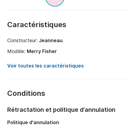
Caractéristiques
Constructeur:
Jeanneau
Modèle:
Merry Fisher
Puissance moteur:
60cv
Voir toutes les caractéristiques
Longueur:
5m
Année:
2004
Conditions
Capacité à bord:
6 personnes
Nombre de cabines:
1
Rétractation et politique d'annulation
Nombre de couchages:
2
Politique d'annulation