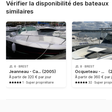
Vérifier la disponibilité des bateaux
similaires
6
·
BREST
8
·
BREST
Jeanneau - Cap Camarat 545 Wa
(2005)
Ocqueteau - ABACO 650
(
À partir de
320 € par jour
À partir de
360 € par 
1
·
Super propriétaire
32
·
Super propr