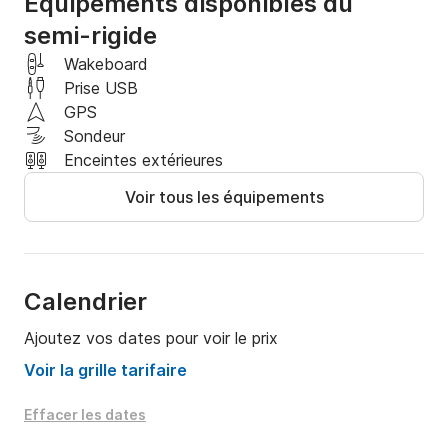
Équipements disponibles du
-Ecran GPS NOVA by Navicom 10 pouces avec 
semi-rigide
réseau NMEA 2000 -Sonde

Wakeboard
-Direction Hydraulique

Prise USB
GPS
-Siège Pro HXLS personnalisé
Sondeur
Enceintes extérieures
Voir tous les équipements
Calendrier
Ajoutez vos dates pour voir le prix
Voir la grille tarifaire
Effacer les dates