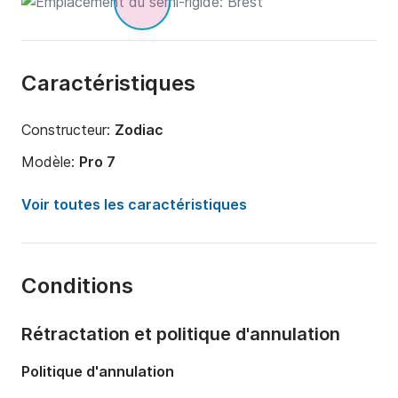
Caractéristiques
Constructeur:
Zodiac
Modèle:
Pro 7
Puissance moteur:
200cv
Voir toutes les caractéristiques
Longueur:
7m
Année:
2024
Conditions
Capacité à bord:
15 personnes
Rétractation et politique d'annulation
Politique d'annulation