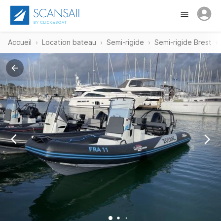
Accueil
Location bateau
Semi-rigide
Semi-rigide Brest