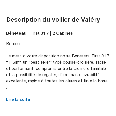
Description du voilier de Valéry
Bénéteau - First 31.7 | 2 Cabines
Bonjour, 

Je mets à votre disposition notre Bénéteau First 31.7 
"Ti Sim", un "best seller" typé course-croisière, facile 
et performant, compromis entre la croisière familiale 
et la possibilité de régater, d'une manoeuvrabilité 
excellente, rapide à toutes les allures et fin à la barre.

Chaleureux avec 2 Scansailines double et carré 
symétrique formant 2 couchettes de mer (+ toiles 
Lire la suite
anti-roulis), vrai poste de navigation et cuisine en "L", 
il accueille l'équipage dans le plus grand confort. Il 