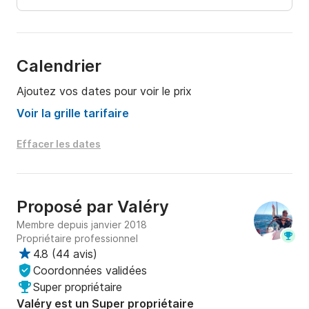
- moteur d'annexe: 90€/semaine 

- rachat de franchise : 4,75% du montant de la 
location (Montant minimal 85 €)

Calendrier
Je reste à votre disposition pour toutes vos 
Ajoutez vos dates pour voir le prix
questions concernant le bateau ou votre projet de 
navigation. Vous pouvez me joindre via la messagerie 
Voir la grille tarifaire
Scansail 

Effacer les dates
À bientôt !
Proposé par
Valéry
Membre depuis janvier 2018
Propriétaire professionnel
4.8
(
44 avis
)
Coordonnées validées
Super propriétaire
Valéry est un Super propriétaire