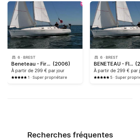
6
·
BREST
6
·
BREST
Beneteau - First 31.7
(2006)
BENETEAU - FIRST 31.7
(
À partir de
299 € par jour
À partir de
299 € par 
1
·
Super propriétaire
5
·
Super propri
Recherches fréquentes