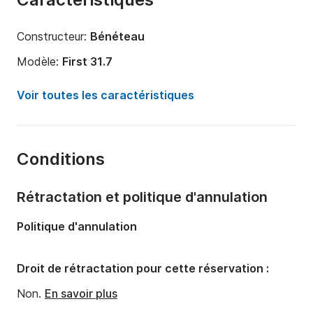
Constructeur:
Bénéteau
Modèle:
First 31.7
Année:
2004
Voir toutes les caractéristiques
Capacité à bord:
6 personnes
Nombre de cabines:
2
Conditions
Nombre de couchages:
6
Nombre de salles de bains:
1
Rétractation et politique d'annulation
Longueur:
9.85m
Politique d'annulation
Largeur:
3.23m
Tirant d'eau:
1.9m
Droit de rétractation pour cette réservation :
Puissance moteur:
20cv
Non.
En savoir plus