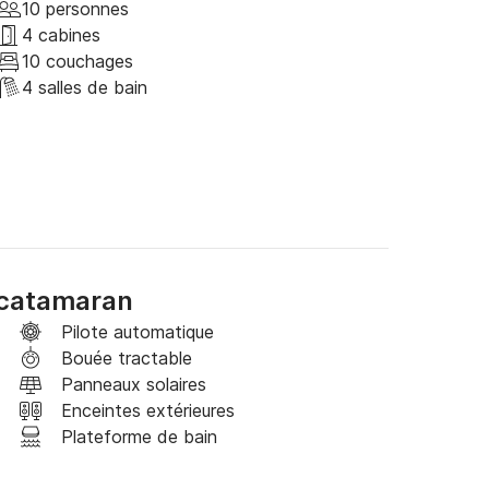
 débutant, ce voilier de Bali offre quelque 
10 personnes
étendre et profiter du paysage magnifique ou 
4 cabines
bateau. L'équipage expérimenté sera là pour vous 
10 couchages
4 salles de bain
a beauté de la Grèce à bord d'un luxueux 
'hui et préparez-vous à créer des souvenirs 
 catamaran
Pilote automatique
Bouée tractable
Panneaux solaires
Enceintes extérieures
Plateforme de bain