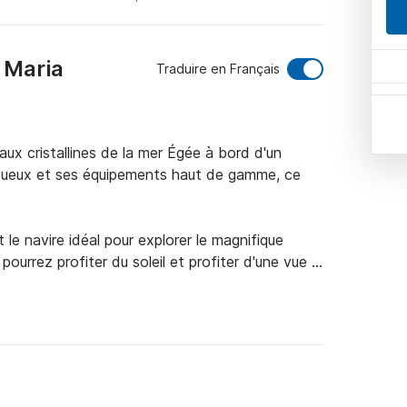
 Maria
Traduire en Français
ux cristallines de la mer Égée à bord d'un 
luxueux et ses équipements haut de gamme, ce 
 le navire idéal pour explorer le magnifique 
pourrez profiter du soleil et profiter d'une vue 
 sirotant une boisson rafraîchissante.

ign moderne et élégant qui offre tout le confort 
pée aux confortables cabines de couchage, vous 
r les eaux libres.
