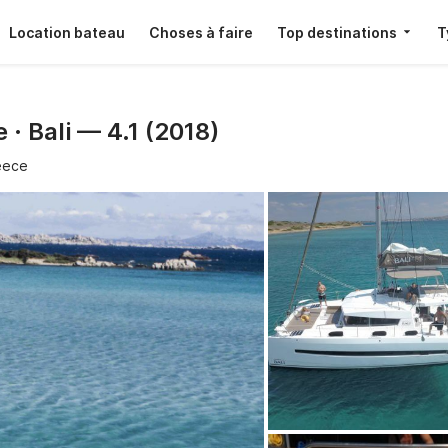
Location bateau
Choses à faire
Top destinations
T
· Bali — 4.1 (2018)
eece