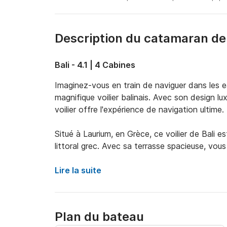
Description du catamaran de
Bali - 4.1 | 4 Cabines
Imaginez-vous en train de naviguer dans les ea
magnifique voilier balinais. Avec son design 
voilier offre l'expérience de navigation ultime.

Situé à Laurium, en Grèce, ce voilier de Bali est
littoral grec. Avec sa terrasse spacieuse, vous 
panoramique sur les îles environnantes tout en
Lire la suite
A l'intérieur, le voilier Bali bénéficie d'un des
de la maison. De la cuisine entièrement équi
vous sentirez comme chez vous en naviguant su
Plan du bateau