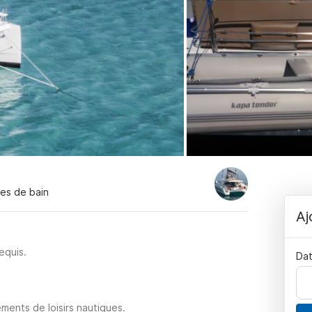
les de bain
Aj
equis.
Dat
ments de loisirs nautiques.