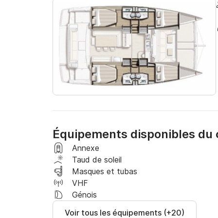
Que vous soyez un marin chevronné ou un marin
chose pour tout le monde. Vous pouvez vous d
jouer un rôle plus actif dans la navigation du 
guider à chaque étape du chemin.

Ne manquez pas cette occasion de découvrir l
voilier de Bali. Réservez votre voyage aujourd
inoubliables qui dureront toute une vie.
Équipements disponibles du
Annexe
Taud de soleil
Masques et tubas
VHF
Génois
Voir tous les équipements (+20)