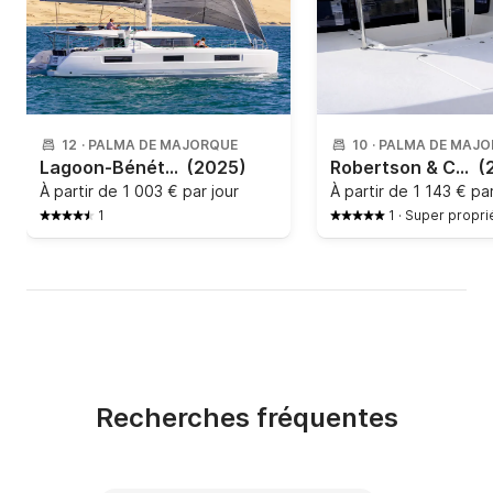
12
·
PALMA DE MAJORQUE
10
·
PALMA DE MAJO
Lagoon-Bénéteau - Lagoon 46 - 4 + 2 cab.
(2025)
Robertson & Caine - Leopard 44
(
À partir de
1 003 € par jour
À partir de
1 143 € par
1
1
·
Super propri
Recherches fréquentes