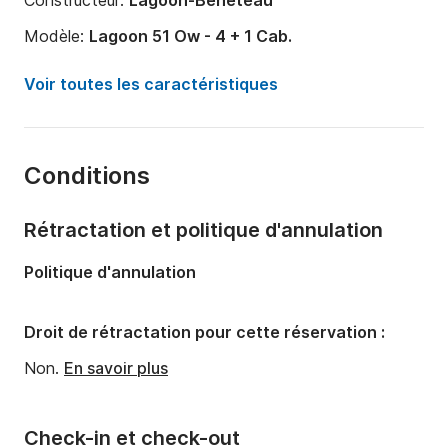
Constructeur:
Lagoon-Bénéteau
Modèle:
Lagoon 51 Ow - 4 + 1 Cab.
Année:
2023
Voir toutes les caractéristiques
Capacité à bord:
10 personnes
Nombre de cabines:
5
Conditions
Nombre de couchages:
10
Nombre de salles de bains:
3
Rétractation et politique d'annulation
Longueur:
15m
Politique d'annulation
Tirant d'eau:
1.4m
Puissance moteur:
106cv
Droit de rétractation pour cette réservation :
Non.
En savoir plus
Check-in et check-out