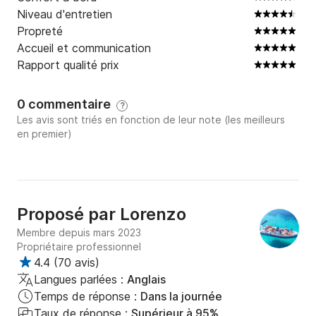
Niveau d'entretien
Grotta dei Colombi, idéale pour prendre des photos 
Propreté
spectaculaires.

Accueil et communication
Rapport qualité prix
Plage du Poetto, à admirer au coucher du soleil pour 
une expérience inoubliable.

0 commentaire
?
Les avis sont triés en fonction de leur note (les meilleurs
en premier)
🌊 Activités Recommandées

Snorkeling dans les eaux cristallines de Cala Fighera, 
où la nature préservée offre des paysages à couper le 
souffle.

Proposé par
Lorenzo
Plongées et détente dans les criques les plus isolées, 
Membre depuis mars 2023
pour des moments de bien-être total.

Propriétaire professionnel
4.4
(
70 avis
)
Langues parlées :
Anglais
Temps de réponse :
Dans la journée
Voici la traduction en français de votre texte :

Taux de réponse :
Supérieur à 95%