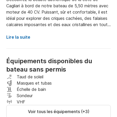
Cagliari à bord de notre bateau de 5,50 mètres avec 
moteur de 40 CV. Puissant, sûr et confortable, il est 
idéal pour explorer des criques cachées, des falaises 
calcaires imposantes et des eaux cristallines en toute 
liberté.

Lire la suite
🚤 Notre Bateau

🔹 Capacité : Il peut accueillir confortablement jusqu’à 
Équipements disponibles du
7 personnes, parfait pour les familles, les groupes 
bateau sans permis
d’amis ou les couples en quête de détente.

Taud de soleil
🔹 Confort : Équipé de grands coussins de bain de 
Masques et tubas
soleil, d’un auvent pour se protéger du soleil et d’une 
Échelle de bain
échelle pour remonter facilement après une baignade.

Sondeur
VHF
🔹 Sécurité : Avant le départ, nous offrons un court 
Voir tous les équipements (+3)
briefing de sécurité et de navigation. Le moteur de 