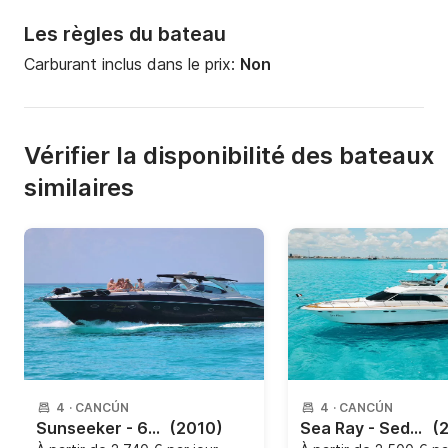
Les règles du bateau
Carburant inclus dans le prix:
Non
Vérifier la disponibilité des bateaux
similaires
4
·
CANCÚN
4
·
CANCÚN
Sunseeker - 60 Predator
(2010)
Sea Ray - Sedan Bridge 52´
(