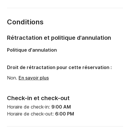
Année:
2006
Capacité à bord:
15 personnes
Conditions
Nombre de salles de bains:
2
Rétractation et politique d'annulation
Politique d'annulation
Droit de rétractation pour cette réservation :
Non.
En savoir plus
Check-in et check-out
Horaire de check-in:
9:00 AM
Horaire de check-out:
6:00 PM