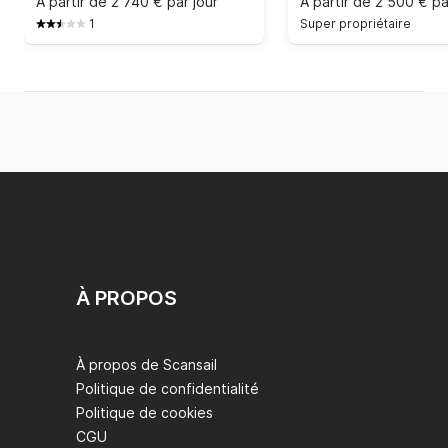
À partir de
2 740 € par jour
À partir de
2 500 € pa
1
Super propriétaire
À PROPOS
À propos de Scansail
Politique de confidentialité
Politique de cookies
CGU