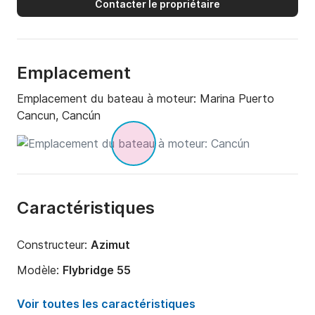
Contacter le propriétaire
crevettes grillés, ailes de poulet à l'ail, ceviche 
végétarien et bien d'autres. S'il vous plaît demander 
un devis.
Emplacement
Emplacement du bateau à moteur:
Marina Puerto
Cancun, Cancún
Caractéristiques
Constructeur:
Azimut
Modèle:
Flybridge 55
Longueur:
16.76m
Voir toutes les caractéristiques