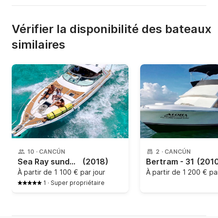
Vérifier la disponibilité des bateaux
similaires
10
·
CANCÚN
2
·
CANCÚN
Sea Ray sundancer - 2000
(2018)
Bertram - 31
(201
À partir de
1 100 € par jour
À partir de
1 200 € par
1
·
Super propriétaire