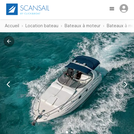
Accueil
Location bateau
Bateaux à moteur
Bateaux à mo