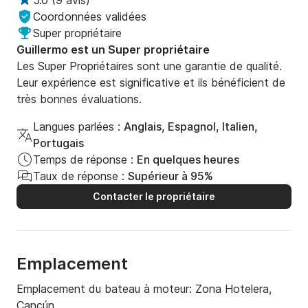
5.0
(
9 avis
)
d'anniversaire, les enterrements de vie de jeune fille, 
Coordonnées validées
les réunions, les mariages, toutes les occasions 
Super propriétaire
spéciales. Ou tout simplement pour célébrer la vie !!

Guillermo est un Super propriétaire
Nous serons ravis de vous accueillir !

Les Super Propriétaires sont une garantie de qualité.
Leur expérience est significative et ils bénéficient de
TARIFS YACHT :

très bonnes évaluations.
• 4 heures 9 300 PESOS

• 6 heures 16 600 PESOS

Langues parlées :
Anglais, Espagnol, Italien,
• 8 heures 18 600 PESOS

Portugais
• LES FRAIS DE QUAI SONT DE 13 USD PAR 
Temps de réponse :
En quelques heures
PERSONNE

Taux de réponse :
Supérieur à 95%
Contacter le propriétaire
LA LOCATION COMPREND :

• 1 heure de JETSKI en 6 heures ou plus (chaque 
heure supplémentaire coûte 1 800 pesos mexicains)

• 1 bouteille de vodka ou de rhum ou de vodka

Emplacement
• 24 bières

• 24 bouteilles d'eau

Emplacement du bateau à moteur:
Zona Hotelera,
• 24 boissons non alcoolisées

Cancún