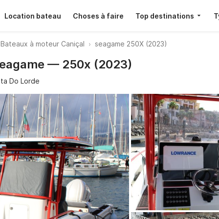
Location bateau
Choses à faire
Top destinations
T
Bateaux à moteur Caniçal
seagame 250X (2023)
 Seagame — 250x (2023)
nta Do Lorde