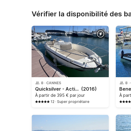
Vérifier la disponibilité des 
8
·
CANNES
8
·
Quicksilver - Activ 675 Open
(2016)
À partir de
395 € par jour
À par
12
·
Super propriétaire