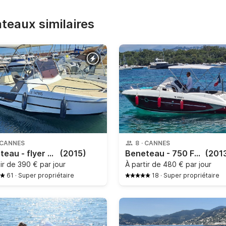
bateaux similaires
CANNES
8
·
CANNES
Beneteau - flyer 6.6 sundeck
(2015)
Beneteau - 750 Flyer Sundeck
(201
tir de
390 € par jour
À partir de
480 € par jour
61
·
Super propriétaire
18
·
Super propriétaire