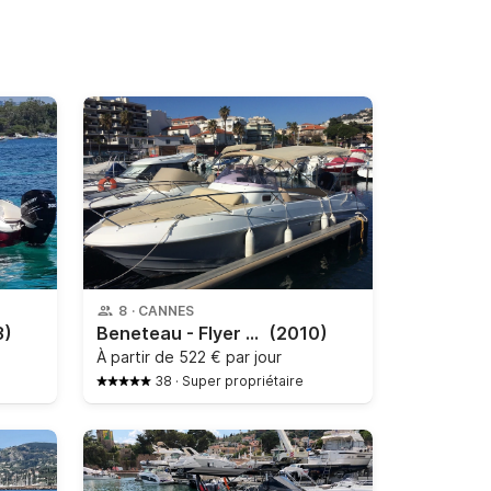
8
·
CANNES
3)
Beneteau - Flyer 750 sundeck
(2010)
À partir de
522 € par jour
38
·
Super propriétaire