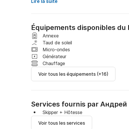
Équipement : Systèmes de navigation modern
Lire la suite
sauvetage. 

Prestations de service:  

Équipements disponibles du 
Capitaine : Capitaine professionnel possédant
Annexe
Taud de soleil
Circuits individuels : Possibilité de créer un pa
Micro-ondes
Générateur
 Activités nautiques : Possibilité de location d
Chauffage
Voir tous les équipements (+16)
Prix ​​du loyer : 

 Location demi-journée (4 heures) 

Location journée complète (8 heures) Locatio
Services fournis par Андрей
Notre yacht offre toutes les conditions pour 
maintenant et commencez votre voyage inoubli
Skipper + Hôtesse
Voir tous les services