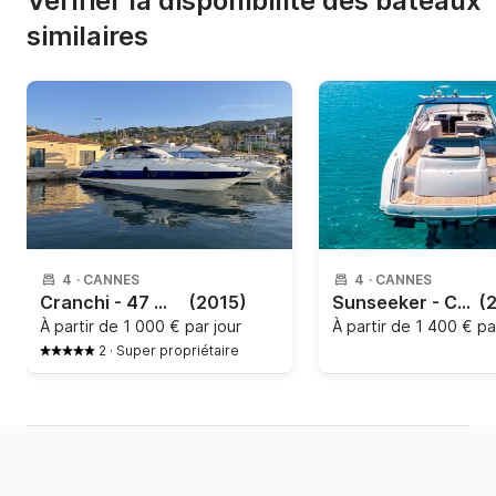
Vérifier la disponibilité des bateaux
similaires
4
·
CANNES
4
·
CANNES
Cranchi - 47 Méditerranée
(2015)
Sunseeker - Comanche 40
(
À partir de
1 000 € par jour
À partir de
1 400 € pa
2
·
Super propriétaire