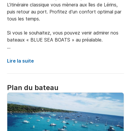
L'itinéraire classique vous mènera aux îles de Lérins, 
puis retour au port. Profitez d'un confort optimal par 
tous les temps.

Si vous le souhaitez, vous pouvez venir admirer nos 
bateaux « BLUE SEA BOATS » au préalable.

? Location de bateau de 13 mètres pour un groupe de 
10 personnes maximum.

Lire la suite
? Anniversaire, Fête de la Saint-Valentin, Escapade 
entre amis ou en famille.

Plan du bateau
? Équipement de snorkeling, SUP, matelas flottant 
JOBE

? Enceinte Bluetooth JBL Boombox 3 en 1
