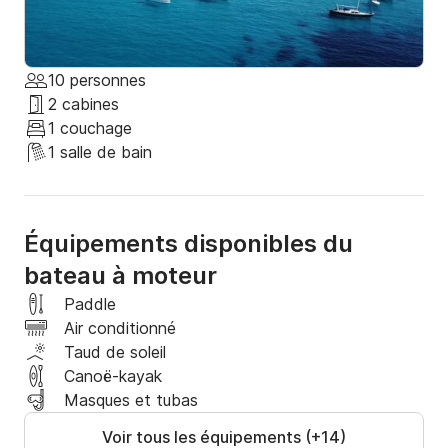
? Glacière avec glaçons pour vos boissons

? Nice, Antibes, Cannes, Saint-Tropez, Monaco

10 personnes
2 cabines
? Suggestions de restaurants pour le déjeuner ou 
1 couchage
formules boissons et en-cas (à partir de 25 
1 salle de bain
€/personne)

? Réfrigérateur

Équipements disponibles du
? Tarifs des prestations obligatoires à régler le jour de 
bateau à moteur
l'embarquement :

Paddle
Air conditionné
? Carburant inclus Cannes-Îles de Lérins-Cannes

Taud de soleil
Canoë-kayak
+ 250 € pour la découverte des criques de Nice.

Masques et tubas
Ou

Voir tous les équipements (+14)