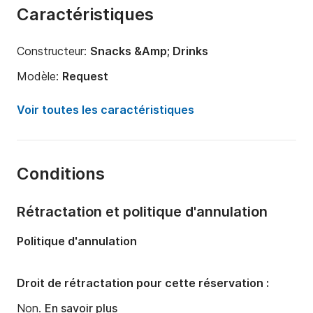
Caractéristiques
pour 150 €.

Je vous attends à bord ?
Constructeur:
Snacks &Amp; Drinks
Modèle:
Request
Puissance moteur:
600cv
Voir toutes les caractéristiques
Longueur:
13m
Année:
2010 (Rénové en 2024)
Conditions
Capacité à bord:
10 personnes
Nombre de cabines:
2
Rétractation et politique d'annulation
Nombre de couchages:
1
Politique d'annulation
Nombre de salles de bains:
1
Droit de rétractation pour cette réservation :
Non.
En savoir plus