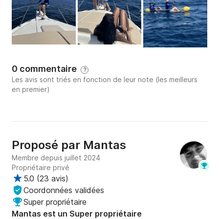
L'embarquement se fera au port de Canto à Cannes.

Possibilité de prise en charge dans un autre port sur 
demande.

0 commentaire
? Destination : ?⚓️

?
Les avis sont triés en fonction de leur note (les meilleurs
en premier)
Itinéraire principal : cap sur les îles de Lérins pour une 
journée de mouillage et de détente, puis retour au 
port de Canto à Cannes.

Vous avez le choix total de vos destinations. Je serai 
Proposé par
Mantas
là pour vous conseiller en fonction de l'ambiance 
Membre depuis juillet 2024
souhaitée.

Propriétaire privé
5.0
(
23 avis
)
? Jeux nautiques à la journée : ??‍♀️?‍♂️

Coordonnées validées
Super propriétaire
? Masques de plongée : gratuits

Mantas est un Super propriétaire