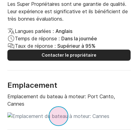
Les Super Propriétaires sont une garantie de qualité.
? Paddle (SUP) : 40 €

Leur expérience est significative et ils bénéficient de
très bonnes évaluations.
? Kayak transparent : 60 €

Langues parlées :
Anglais
Temps de réponse :
Dans la journée
? Bouée Jobe : 70 €

Taux de réponse :
Supérieur à 95%
? Déjeuner : sur demande ????

Contacter le propriétaire
? Le vin rouge n'est pas autorisé à bord.

Emplacement
? Formule libre : Apportez votre repas et vos 
boissons (un réfrigérateur et une glacière seront à 
Emplacement du bateau à moteur:
Port Canto,
votre disposition).

Cannes
Heure supplémentaire : 200 €

Je peux réaliser une courte vidéo pour la journée 
(drone, GoPro sous-marine et téléphone portable) ? 