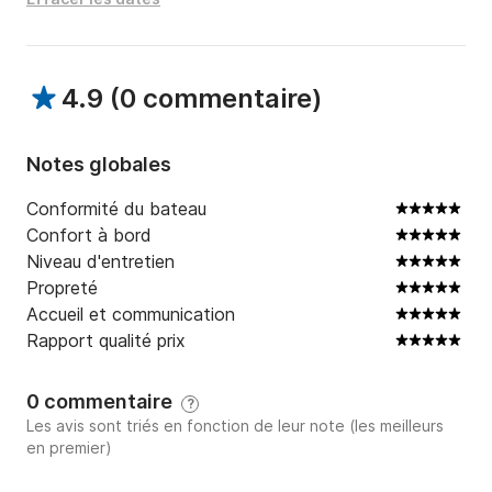
besoin de payer le ticket.

Le dépôt de garantie est indicatif (300 EURO) et 
couvre les dégâts mineurs. En cas de dégâts 
4.9
(
0 commentaire
)
dépassant le montant de la caution, il faudra l'intégrer 
pour couvrir la totalité du montant des dégâts.

Notes globales
Contactez-moi ici sur CLICK-Boat pour vivre une 
expérience inoubliable avec vos amis ou votre famille 
Conformité du bateau
à bord de ce fantastique WAVE 20.
Confort à bord
Niveau d'entretien
Propreté
Accueil et communication
Rapport qualité prix
0 commentaire
?
Les avis sont triés en fonction de leur note (les meilleurs
en premier)