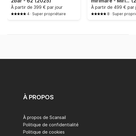
2bar - 62
(2025)
mirimare - Mirimare 7
(
À partir de
399 € par jour
À partir de
499 € par 
4
·
Super propriétaire
8
·
Super propri
À PROPOS
À propos de Scansail
Politique de confidentialité
Politique de cookies