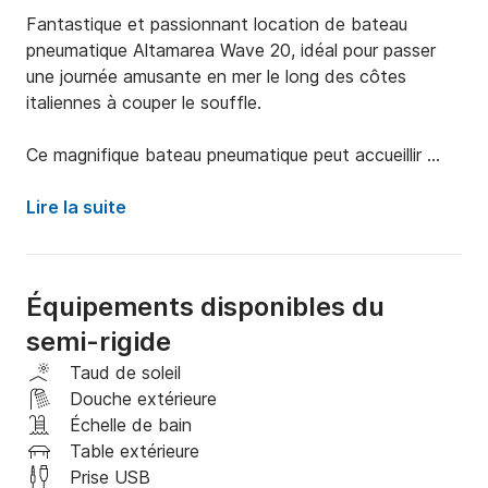
Fantastique et passionnant location de bateau 
pneumatique Altamarea Wave 20, idéal pour passer 
une journée amusante en mer le long des côtes 
italiennes à couper le souffle.

Ce magnifique bateau pneumatique peut accueillir 
jusqu'à 6 personnes et grâce au puissant moteur de 
dernière génération de 40 chevaux, il peut être 
Lire la suite
conduit même sans permis bateau.

A bord du Wave 20 vous trouverez de grands bains 
Équipements disponibles du
de soleil tant à l'arrière qu'à l'avant et une position de 
semi-rigide
conduite confortable légèrement plus centrale grâce 
à un siège dont la hauteur peut être modérée.

Taud de soleil
Douche extérieure
Le canot est équipé de tout le confort : arceau de 
Échelle de bain
sécurité en fibre de verre avec auvent, douche, 
Table extérieure
chaîne stéréo, échelle d'embarquement en acier 
Prise USB