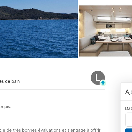
L
les de bain
Aj
equis.
Dat
cie de très bonnes évaluations et s'engage à offrir