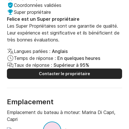
- Serviettes de plage  

Coordonnées validées
- Kit de serviettes de bain, oreillers, taies d'oreiller, 
Super propriétaire
draps et couette (jusqu'à 7 invités et uniquement pour 
Felice est un Super propriétaire
les croisières de plus d'une journée, avec changement 
Les Super Propriétaires sont une garantie de qualité.
tous les 3/4 jours)  

Leur expérience est significative et ils bénéficient de
- Matelas gonflables (x4)  

très bonnes évaluations.
- Caméra GoPro 9 sous-marine + carte SD (x2)  

- Masques et palmes (x4)  

Langues parlées :
Anglais
- Paddle SUP (x2)  

Temps de réponse :
En quelques heures
- Tender pour 4 personnes  

Taux de réponse :
Supérieur à 95%
- Eau douce  

Contacter le propriétaire
🟢 **Extras non inclus :**  

- TVA 22 % sur le montant total de l'expérience  

- Capitaine (obligatoire)  

Emplacement
- Nettoyage final (obligatoire)  

Emplacement du bateau à moteur:
Marina Di Capri,
- Hôtesse/cuistot ou marin supplémentaire  

Capri
- Carburant moteur, générateur et tender  

- Frais de débarquement/embarquement sur les îles  
