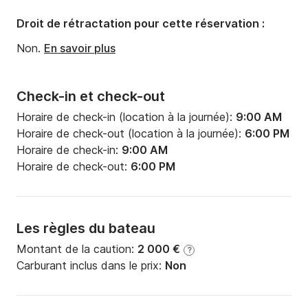
→ A/R ISCHIA - 350 €  

→ A/R NERANO - 250 €  

Droit de rétractation pour cette réservation :
→ A/R POSITANO - 350 €  

Non.
En savoir plus
→ A/R AMALFI - 450 €  

→ A/R VENTOTENE - 600 €  

→ A/R PONZA et PALMAROLA - 900 €  

Check-in et check-out
Préparez votre aventure maritime et réservez dès 
Horaire de check-in (location à la journée):
9:00 AM
maintenant ! Nous vous attendons dans le chat pour 
Horaire de check-out (location à la journée):
6:00 PM
toute demande.  

Horaire de check-in:
9:00 AM
Horaire de check-out:
6:00 PM
❓❓Vous pensez que ce bateau ne vous convient pas ? 
Nous disposons de 4 AUTRES BATEAUX - Écrivez-
nous et nous vous enverrons le lien Scansail.  

Les règles du bateau
🛥️🛥️ **DESCRIPTION DU BATEAU**  

Montant de la caution:
2 000 €
?
Le catamaran à moteur Prestige M48 est un bateau 
Carburant inclus dans le prix:
Non
neuf de 2024. Il offre les espaces d'un catamaran à 
voile classique et la motorisation et le confort d'un 