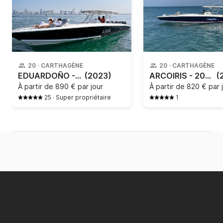
20
·
CARTHAGÈNE
20
·
CARTHAGÈNE
EDUARDOÑO - 410
(2023)
ARCOIRIS - 2020
(
À partir de
890 € par jour
À partir de
820 € par 
25
·
Super propriétaire
1