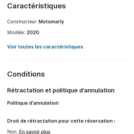
Caractéristiques
Constructeur:
Motomarly
Modèle:
2020
Longueur:
12.8m
Voir toutes les caractéristiques
Année:
2016
Capacité à bord:
20 personnes
Conditions
Nombre de cabines:
1
Nombre de salles de bains:
1
Rétractation et politique d'annulation
Politique d'annulation
Droit de rétractation pour cette réservation :
Non.
En savoir plus