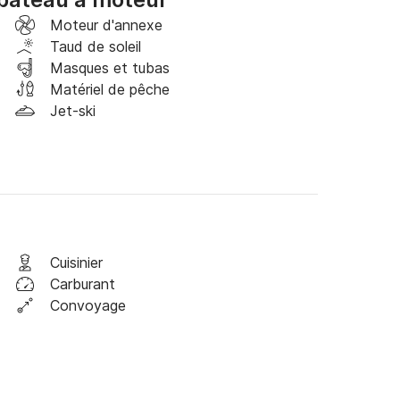
gélateur.

Moteur d'annexe
e, plateforme de bain avec échelle 4 marches, 
Taud de soleil
Masques et tubas
Matériel de pêche
rmations !
Jet-ski
Cuisinier
Carburant
Convoyage