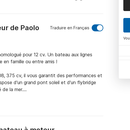
eur de Paolo
Traduire en Français
Vou
omologué pour 12 cv. Un bateau aux lignes 
 en famille ou entre amis !

8, 375 cv, il vous garantit des performances et 
ose d'un grand pont soleil et d'un flybridge 
 de la mer.

rincipale avec salle de bain, de 2 cabines 
rand espace de vie.

e pour passer des moments conviviaux. La 
bateau à moteur