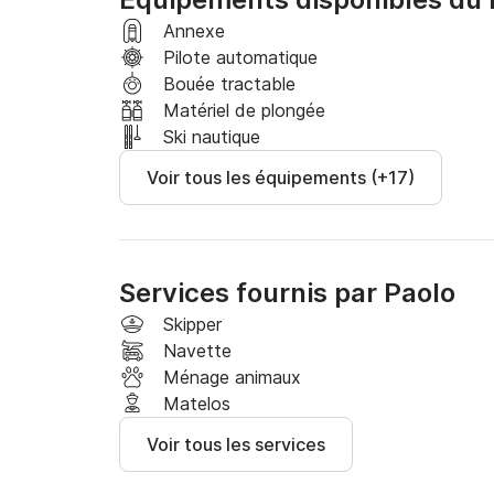
cuisine est équipée de 2 réfrigérateurs et 1 con
Annexe
Double instrumentation, passerelle hydrauliqu
Pilote automatique
douche eau chaude et froide.

Bouée tractable
Matériel de plongée
Contactez-moi au Click&Boat pour plus d'info
Ski nautique
Voir tous les équipements (+17)
Services fournis par Paolo
Skipper
Navette
Ménage animaux
Matelos
Voir tous les services