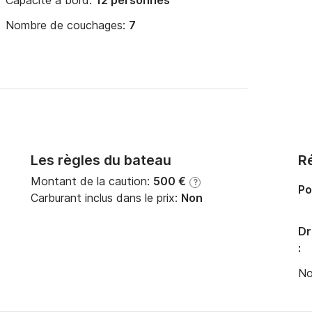
Capacité à bord:
12 personnes
Nombre de couchages:
7
Les règles du bateau
Ré
Montant de la caution:
500 €
?
Po
Carburant inclus dans le prix:
Non
Dr
:
No