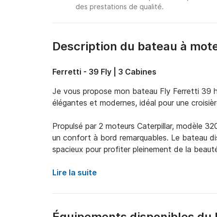
des prestations de qualité.
Description du bateau à mot
Ferretti - 39 Fly | 3 Cabines
Je vous propose mon bateau Fly Ferretti 39 h
élégantes et modernes, idéal pour une croisière
Propulsé par 2 moteurs Caterpillar, modèle 320
un confort à bord remarquables. Le bateau disp
spacieux pour profiter pleinement de la beauté
Sous le pont, le bateau dispose d'une cabine p
Lire la suite
doubles avec salle de bain commune et d'un g
La grande dinette avec canapé en L est idéal
Équipements disponibles du 