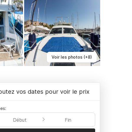
Voir les photos (+8)
outez vos dates pour voir le prix
es:
Début
Fin