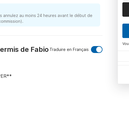
 annulez au moins 24 heures avant le début de
 commission).
Vou
ermis de Fabio
Traduire en Français
ER**

nd de sa catégorie. Auvent, douche, chaîne 
 de soleil.
