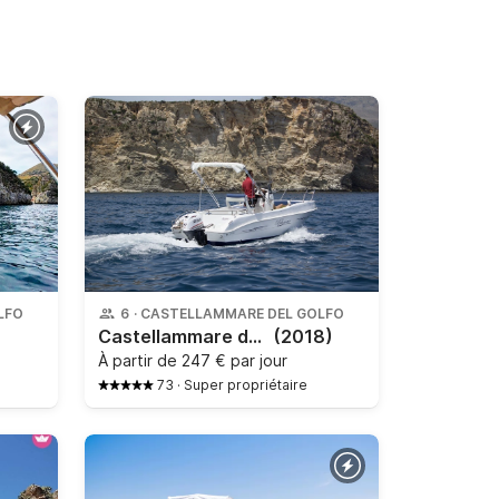
LFO
6
·
CASTELLAMMARE DEL GOLFO
Castellammare del Golfo - Blumax 19
(2018)
À partir de
247 € par jour
73
·
Super propriétaire