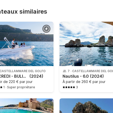
bateaux similaires
CASTELLAMMARE DEL GOLFO
7
·
CASTELLAMMARE DEL GO
TANCREDI - BULINE OPEN 19
(2024)
Nautilus - 6.0
(2024)
tir de
220 € par jour
À partir de
260 € par jour
1
·
Super propriétaire
3