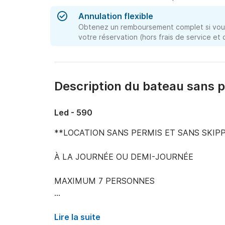
Annulation flexible
Obtenez un remboursement complet si vous
votre réservation (hors frais de service et
Description du bateau sans p
Led - 590
**LOCATION SANS PERMIS ET SANS SKIPP
À LA JOURNÉE OU DEMI-JOURNÉE

MAXIMUM 7 PERSONNES

Bateau pneumatique très spacieux, le plus gra
stéréo, prise USB, moteur 4 temps, double bain
Lire la suite