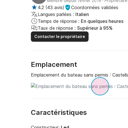
Membre depuis février 2019
·
Propriétaire
4.2
(
43 avis
)
Coordonnées validées
Langues parlées :
Italien
Temps de réponse :
En quelques heures
Taux de réponse :
Supérieur à 95%
Contacter le propriétaire
Emplacement
Emplacement du bateau sans permis :
Castell
Caractéristiques
Constructeur:
Led