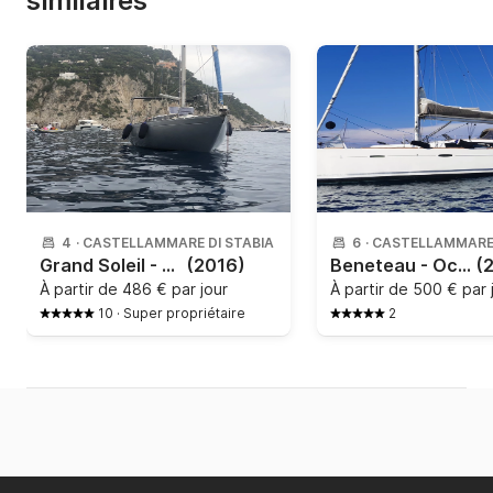
similaires
4
·
CASTELLAMMARE DI STABIA
6
·
CASTELLAMMARE 
Grand Soleil - 34
(2016)
Beneteau - Oceanis 40
(
À partir de
486 € par jour
À partir de
500 € par 
10
·
Super propriétaire
2