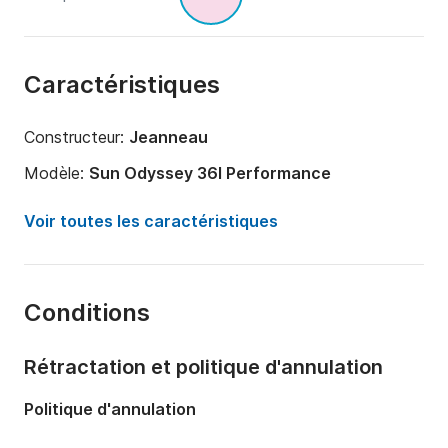
Caractéristiques
Constructeur:
Jeanneau
Modèle:
Sun Odyssey 36I Performance
Année:
2010 (Rénové en 2020)
Voir toutes les caractéristiques
Capacité à bord:
6 personnes
Nombre de cabines:
2
Conditions
Nombre de couchages:
4
Nombre de salles de bains:
1
Rétractation et politique d'annulation
Longueur:
10.5m
Politique d'annulation
Largeur:
10.5m