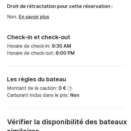
Tirant d'eau:
2.2m
Droit de rétractation pour cette réservation :
Puissance moteur:
29cv
Non.
En savoir plus
Check-in et check-out
Horaire de check-in:
9:30 AM
Horaire de check-out:
6:00 PM
Les règles du bateau
Montant de la caution:
0 €
?
Carburant inclus dans le prix:
Non
Vérifier la disponibilité des bateaux