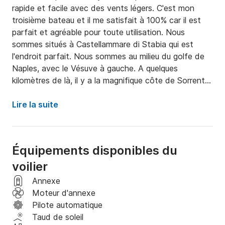
rapide et facile avec des vents légers. C'est mon 
troisième bateau et il me satisfait à 100% car il est 
parfait et agréable pour toute utilisation. Nous 
sommes situés à Castellammare di Stabia qui est 
l'endroit parfait. Nous sommes au milieu du golfe de 
Naples, avec le Vésuve à gauche. A quelques 
kilomètres de là, il y a la magnifique côte de Sorrente, 
le port de Sorrente à moins d'une heure et quelques 
kilomètres plus loin Capri, Nerano, Positano, Amalfi 
Lire la suite
pour ne citer que les plus célèbres. Avec quelques 
jours supplémentaires, nous pouvons également visiter 
Ischia, Procida et les îles Pontines, ou de l'autre côté, 
Équipements disponibles du
traverser le golfe de Salerne, la côte du Cilento avec 
voilier
Castellabate, Acciaroli, Palinuro et Maratea.

 Profiter de la mer en naviguant sur ces lieux 
Annexe
incroyables, à mon humble avis est une valeur ajoutée 
Moteur d'annexe
et il me fait plaisir de la partager avec vous.
Pilote automatique
Taud de soleil