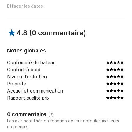
Si vous n’avez pas le permis un skipper peut vous 
Effacer les dates
emmener 250€ la journée à régler sur place le jour du 
depart

4.8
(
0 commentaire
)
Contactez-moi via la messagerie Scansail pour plus 
d'informations et pour organiser votre sortie en mer à 
bord de mon Brig 650. Je serai ravi de vous aider à 
Notes globales
planifier une journée mémorable sur les eaux turquoise 
Conformité du bateau
de la Méditerranée.
Confort à bord
Niveau d'entretien
Propreté
Accueil et communication
Rapport qualité prix
0 commentaire
?
Les avis sont triés en fonction de leur note (les meilleurs
en premier)