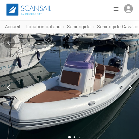
Accueil
Location bateau
Semi-rigide
Semi-rigide Cavalai