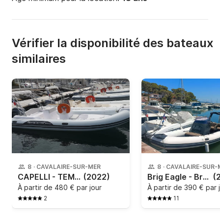
Vérifier la disponibilité des bateaux
similaires
8
·
CAVALAIRE-SUR-MER
8
·
CAVALAIRE-SUR-
CAPELLI - TEMPEST 630
(2022)
Brig Eagle - Brig 650 Eagle
(
À partir de
480 € par jour
À partir de
390 € par 
2
11