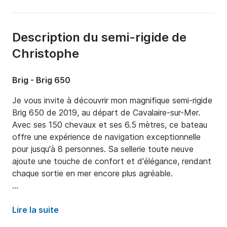
Description du semi-rigide de
Christophe
Brig - Brig 650
Je vous invite à découvrir mon magnifique semi-rigide 
Brig 650 de 2019, au départ de Cavalaire-sur-Mer. 
Avec ses 150 chevaux et ses 6.5 mètres, ce bateau 
offre une expérience de navigation exceptionnelle 
pour jusqu'à 8 personnes. Sa sellerie toute neuve 
ajoute une touche de confort et d'élégance, rendant 
chaque sortie en mer encore plus agréable.

Possibilité de louer sur place scooter sous-marins 
30€ la journée pour 1 , 50€ pour 2 .

Lire la suite