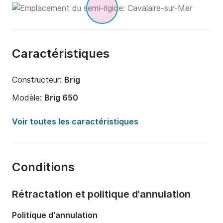
Caractéristiques
Constructeur:
Brig
Modèle:
Brig 650
Puissance moteur:
150cv
Voir toutes les caractéristiques
Longueur:
6.5m
Année:
2019
Conditions
Capacité à bord:
8 personnes
Rétractation et politique d'annulation
Politique d'annulation