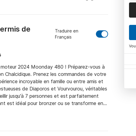
permis de
Traduire en
Français
Vou
s
 moteur 2024 Moonday 480 ! Préparez-vous à 
 en Chalcidique. Prenez les commandes de votre 
érience incroyable en famille ou entre amis et 
estueuses de Diaporos et Vourvourou, véritables 
llir jusqu'à 7 personnes et est parfaitement 
ant est idéal pour bronzer ou se transforme en 
vous trouverez un bimini en inox, un grand 
de sécurité, un réfrigérateur avec pains de 
uetooth pour écouter votre musique. Un traceur 
ion à tout moment, pour une sécurité optimale.
