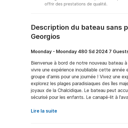
offrir des prestations de qualité.
Description du bateau sans 
Georgios
Moonday - Moonday 480 Sd 2024 7 Guest
Bienvenue à bord de notre nouveau bateau à
vivre une expérience inoubliable cette année
groupe d'amis pour une journée ! Vivez une exp
explorez les plages paradisiaques des îles maj
joyaux de la Chalcidique. Le bateau peut accuei
sécurisé pour les enfants. Le canapé-lit à l'av
table pour vos repas et vos boissons. À bord, 
espace de rangement, une échelle, du matériel 
Lire la suite
glace, des ports USB et une chaîne stéréo Bl
GPS intégré nous permet de suivre votre posit