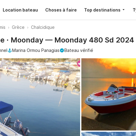
Location bateau
Choses à faire
Top destinations
T
mis
Grèce
Chalcidique
que · Moonday — Moonday 480 Sd 2024 
nnel
Marina Ormou Panagias
Bateau vérifié