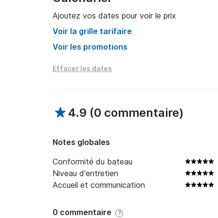
Ajoutez vos dates pour voir le prix
Nous serons ravis de vous rencontrer !

Voir la grille tarifaire
Veuillez nous envoyer un message au Click&B
Voir les promotions
Effacer les dates
4.9
(
0 commentaire
)
Notes globales
Conformité du bateau
Niveau d'entretien
Accueil et communication
0 commentaire
?